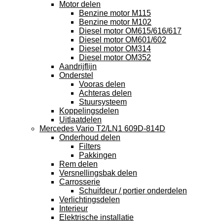
Motor delen
Benzine motor M115
Benzine motor M102
Diesel motor OM615/616/617
Diesel motor OM601/602
Diesel motor OM314
Diesel motor OM352
Aandrijflijn
Onderstel
Vooras delen
Achteras delen
Stuursysteem
Koppelingsdelen
Uitlaatdelen
Mercedes Vario T2/LN1 609D-814D
Onderhoud delen
Filters
Pakkingen
Rem delen
Versnellingsbak delen
Carrosserie
Schuifdeur / portier onderdelen
Verlichtingsdelen
Interieur
Elektrische installatie