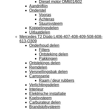
Diesel motor OM601/602
Aandrijflijn
Onderstel
Vooras
Achteras
Stuursysteem
Koppelingsdelen
Uitlaatdelen
Mercedes T2 Düdo L406-407-408-409-508-608-
613-O309
Onderhoud delen
Filters
Ontsteking delen
Pakkingen
Ontstekings delen
Remdelen
Versnellingsbak delen
Carrosserie
Raam / deur rubbers
Verlichtingsdelen
Interieur
Elektrische installatie
Koelsysteem
Carburateur delen
Brandstofsysteem