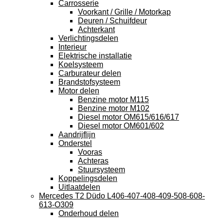
Carrosserie
Voorkant / Grille / Motorkap
Deuren / Schuifdeur
Achterkant
Verlichtingsdelen
Interieur
Elektrische installatie
Koelsysteem
Carburateur delen
Brandstofsysteem
Motor delen
Benzine motor M115
Benzine motor M102
Diesel motor OM615/616/617
Diesel motor OM601/602
Aandrijflijn
Onderstel
Vooras
Achteras
Stuursysteem
Koppelingsdelen
Uitlaatdelen
Mercedes T2 Düdo L406-407-408-409-508-608-
613-O309
Onderhoud delen