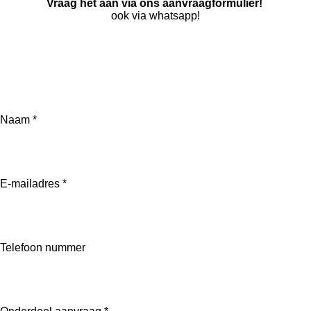
Vraag het aan via ons aanvraagformulier!
ook via whatsapp!
W
h
a
t
s
A
Naam *
p
p
E-mailadres *
Telefoon nummer