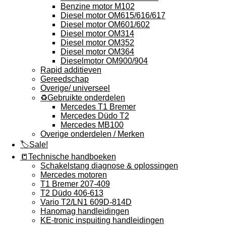
Benzine motor M102
Diesel motor OM615/616/617
Diesel motor OM601/602
Diesel motor OM314
Diesel motor OM352
Diesel motor OM364
Dieselmotor OM900/904
Rapid additieven
Gereedschap
Overige/ universeel
♻️Gebruikte onderdelen
Mercedes T1 Bremer
Mercedes Düdo T2
Mercedes MB100
Overige onderdelen / Merken
🏷️Sale!
📒Technische handboeken
Schakelstang diagnose & oplossingen
Mercedes motoren
T1 Bremer 207-409
T2 Düdo 406-613
Vario T2/LN1 609D-814D
Hanomag handleidingen
KE-tronic inspuiting handleidingen