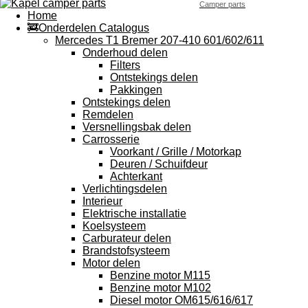
Camper parts
Home
🚒Onderdelen Catalogus
Mercedes T1 Bremer 207-410 601/602/611
Onderhoud delen
Filters
Ontstekings delen
Pakkingen
Ontstekings delen
Remdelen
Versnellingsbak delen
Carrosserie
Voorkant / Grille / Motorkap
Deuren / Schuifdeur
Achterkant
Verlichtingsdelen
Interieur
Elektrische installatie
Koelsysteem
Carburateur delen
Brandstofsysteem
Motor delen
Benzine motor M115
Benzine motor M102
Diesel motor OM615/616/617