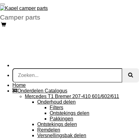
Ga
direct
Camper parts
naar
de
hoofdinhoud
Home
🚒Onderdelen Catalogus
Mercedes T1 Bremer 207-410 601/602/611
Onderhoud delen
Filters
Ontstekings delen
Pakkingen
Ontstekings delen
Remdelen
Versnellingsbak delen