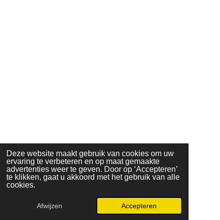
Deze website maakt gebruik van cookies om uw
ervaring te verbeteren en op maat gemaakte
advertenties weer te geven. Door op ‘Accepteren’
te klikken, gaat u akkoord met het gebruik van alle
cookies.
Afwijzen
Accepteren