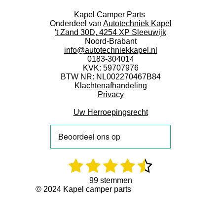
Kapel Camper Parts
Onderdeel van
Autotechniek Kapel
't Zand 30D, 4254 XP Sleeuwijk
Noord-Brabant
info@autotechniekkapel.nl
0183-304014
KVK: 59707976
BTW NR: NL002270467B84
Klachtenafhandeling
Privacy
Uw Herroepingsrecht
1
2
3
4
5
R
S
a
t
s
s
s
s
s
t
e
99 stemmen
i
m
© 2024 Kapel camper parts
t
t
t
t
t
n
m
g
e
e
e
e
e
e
:
n