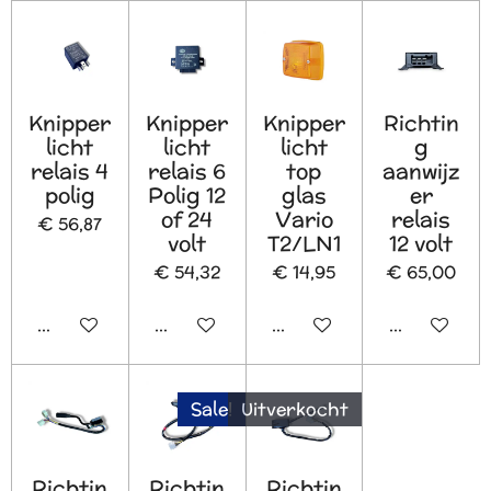
Knipper
Knipper
Knipper
Richtin
licht
licht
licht
g
relais 4
relais 6
top
aanwijz
polig
Polig 12
glas
er
of 24
Vario
relais
€ 56,87
volt
T2/LN1
12 volt
€ 54,32
€ 14,95
€ 65,00
In winkelwagen
In winkelwagen
In winkelwagen
In winkelw
Sale!
Uitverkocht
Richtin
Richtin
Richtin