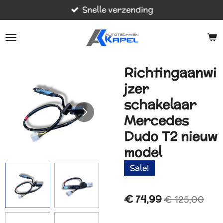
Snelle verzending
Ga
direct
naar
de
hoofdinhoud
Richtingaanwi
jzer
schakelaar
Mercedes
Dudo T2 nieuw
model
Sale!
€ 74,99
€ 125,00