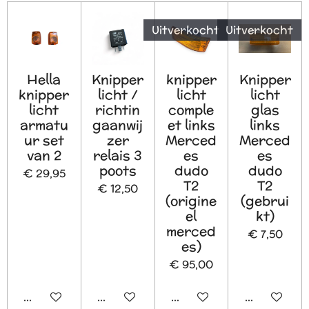
Uitverkocht
Uitverkocht
Hella
Knipper
knipper
Knipper
knipper
licht /
licht
licht
licht
richtin
comple
glas
armatu
gaanwij
et links
links
ur set
zer
Merced
Merced
van 2
relais 3
es
es
poots
dudo
dudo
€ 29,95
T2
T2
€ 12,50
(origine
(gebrui
el
kt)
merced
€ 7,50
es)
€ 95,00
In winkelwagen
In winkelwagen
Houd mij op de hoogte
Houd mij o