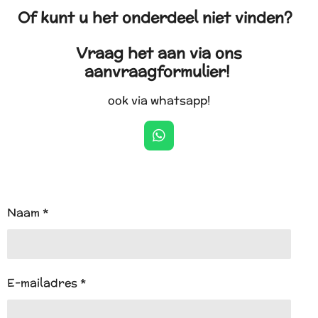
Of kunt u het onderdeel niet vinden?
Vraag het aan via ons
aanvraagformulier!
ook via whatsapp!
W
h
a
t
s
A
Naam *
p
p
E-mailadres *