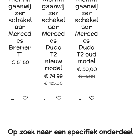
gaanwij
gaanwij
gaanwij
zer
zer
zer
schakel
schakel
schakel
aar
aar
aar
Merced
Merced
Merced
es
es
es
Bremer
Dudo
Dudo
T1
T2
T2 oud
nieuw
model
€ 51,50
model
€ 50,00
€ 74,99
€ 75,00
€ 125,00
In winkelwagen
In winkelwagen
Houd mij op de hoogte
Op zoek naar een specifiek onderdeel