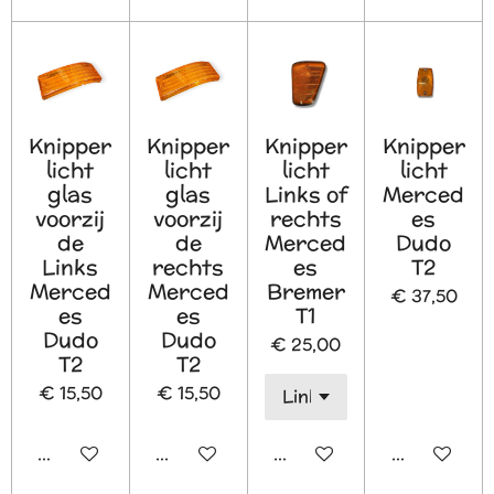
Knipper
Knipper
Knipper
Knipper
licht
licht
licht
licht
glas
glas
Links of
Merced
voorzij
voorzij
rechts
es
de
de
Merced
Dudo
Links
rechts
es
T2
Merced
Merced
Bremer
€ 37,50
es
es
T1
Dudo
Dudo
€ 25,00
T2
T2
€ 15,50
€ 15,50
In winkelwagen
In winkelwagen
In winkelwagen
In winkelw