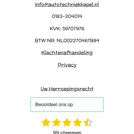
info@autotechniekkapel.nl
0183-304014
KVK: 59707976
BTW NR: NL002270467B84
Klachtenafhandeling
Privacy
Uw Herroepingsrecht
1
2
3
4
5
R
S
a
t
s
s
s
s
s
99 stemmen