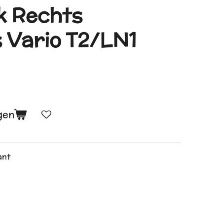
k Rechts
 Vario T2/LN1
gen
kant