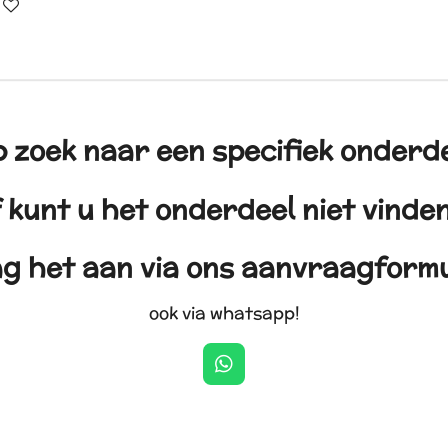
 zoek naar een specifiek onderd
 kunt u het onderdeel niet vind
g het aan via ons aanvraagformu
ook via whatsapp!
W
h
a
t