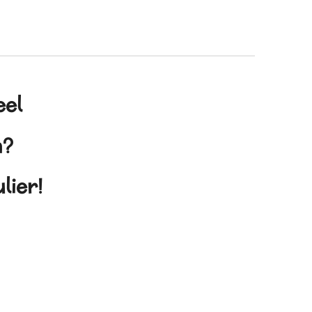
eel
en?
lier!