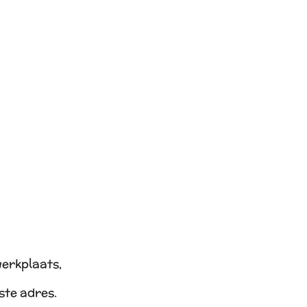
werkplaats,
iste adres.