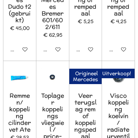
Dudo t2
es
remped
remped
(gebrui
Bremer
aal
aal
kt)
601/60
€ 5,25
€ 4,25
2/611
€ 45,00
€ 62,95
In winkelwagen
In winkelwagen
In winkelwagen
In winkelw
Origineel
Uitverkoop!
Mercedes
Remme
Toplage
Veer
Visco
n/
r
terugsl
koppeli
koppeli
koppeli
ag rem
ng
ng
ngs
of
koelvin
cilinder
vliegwie
koppeli
/
vet Ate
l /
ngsped
radiate
price-
aal
urventil
€ 28,53