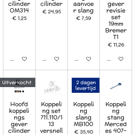
cilinder
cilinder
aanvoe
gever
OM314
r slang
revisie
€ 24,95
set
€ 1,25
€ 7,59
19mm
Bremer
T1
€ 11,26
In winkelwagen
Houd mij op de hoogte
In winkelwagen
In winkelw
Uitverkocht
2 dagen
levertijd
Hoofd
Koppeli
Koppeli
Koppeli
koppeli
ng set
ng
ng
ngs
711.110/1
slang
stang
gever
13
MB100
Merced
cilinder
versnell
es 407-
€ 35,40