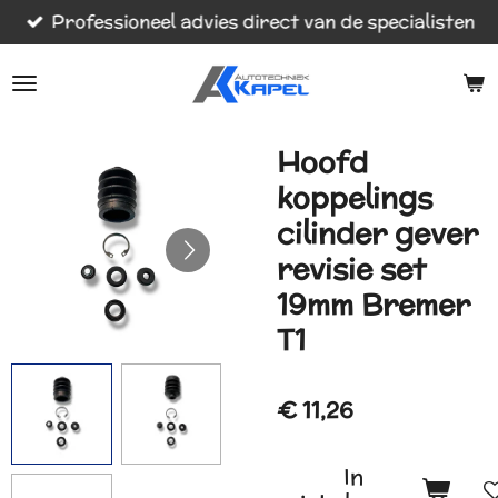
Professioneel advies direct van de specialisten
Ga
direct
naar
de
hoofdinhoud
Hoofd
koppelings
cilinder gever
revisie set
19mm Bremer
T1
€ 11,26
In