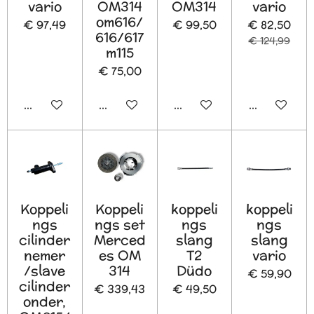
vario
OM314
OM314
vario
om616/
€ 97,49
€ 99,50
€ 82,50
616/617
€ 124,99
m115
€ 75,00
In winkelwagen
In winkelwagen
In winkelwagen
In winkelw
Koppeli
Koppeli
koppeli
koppeli
ngs
ngs set
ngs
ngs
cilinder
Merced
slang
slang
nemer
es OM
T2
vario
/slave
314
Düdo
€ 59,90
cilinder
€ 339,43
€ 49,50
onder,