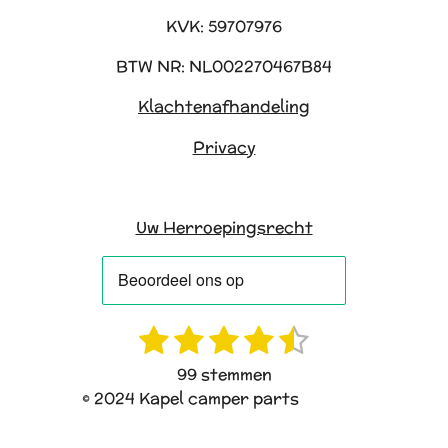
KVK: 59707976
BTW NR: NL002270467B84
Klachtenafhandeling
Privacy
Uw Herroepingsrecht
1
2
3
4
5
R
S
a
t
s
s
s
s
s
99 stemmen
t
e
t
t
t
t
t
© 2024 Kapel camper parts
i
m
e
e
e
e
e
n
m