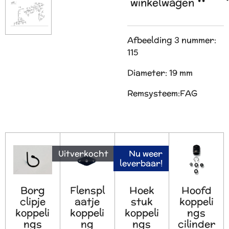
winkelwagen
Afbeelding 3 nummer:
115
Diameter:
19 mm
Remsysteem:
FAG
Uitverkocht
Nu weer
leverbaar!
Borg
Flenspl
Hoek
Hoofd
clipje
aatje
stuk
koppeli
koppeli
koppeli
koppeli
ngs
ngs
ng
ngs
cilinder