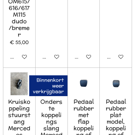
OM615/
616/617
M115
dudo
/breme
r
€ 55,00
In winkelwagen
In winkelwagen
In winkelwagen
In winkelw
Binnenkort
weer
verkrijgbaar
Kruisko
Onders
Pedaal
Pedaal
ppeling
te
rubber
rubber
stuurst
koppeli
met
plat
ang
ngs
flap
model,
Merced
slang
koppeli
koppeli
es
Merced
ng of
ng of