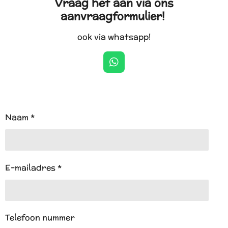
Vraag het aan via ons
aanvraagformulier!
ook via whatsapp!
W
h
a
t
s
A
Naam *
p
p
E-mailadres *
Telefoon nummer