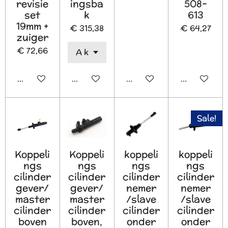
revisie
ingsba
508-
set
k
613
19mm +
€ 315,38
€ 64,27
zuiger
€ 72,66
Houd mij op de hoogte
In winkelwagen
In winkelwagen
In winkelw
Sale!
Koppeli
Koppeli
koppeli
koppeli
ngs
ngs
ngs
ngs
cilinder
cilinder
cilinder
cilinder
gever/
gever/
nemer
nemer
master
master
/slave
/slave
cilinder
cilinder
cilinder
cilinder
boven
boven,
onder
onder