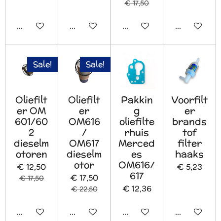
€ 17,50
In winkelwagen
In winkelwagen
In winkelwagen
In winkelw
Sale!
Sale!
Oliefilt
Oliefilt
Pakkin
Voorfilt
er OM
er
g
er
601/60
OM616
oliefilte
brands
2
/
rhuis
tof
dieselm
OM617
Merced
filter
otoren
dieselm
es
haaks
otor
OM616/
€ 12,50
€ 5,23
617
€ 17,50
€ 17,50
€ 12,36
€ 22,50
In winkelwagen
In winkelwagen
In winkelwagen
In winkelw