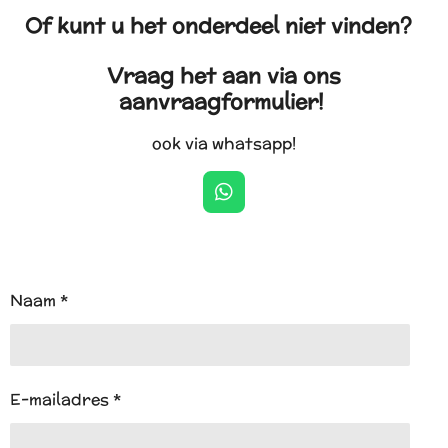
Of kunt u het onderdeel niet vinden?
Vraag het aan via ons
aanvraagformulier!
ook via whatsapp!
W
h
a
t
s
A
Naam *
p
p
E-mailadres *