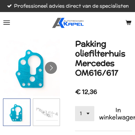
Professioneel advies direct van de specialisten
Ga
direct
naar
de
hoofdinhoud
Pakking
oliefilterhuis
Mercedes
OM616/617
€ 12,36
In
winkelwage