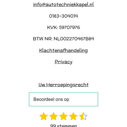
info@autotechniekkapel.nl
0183-304014
KVK: 59707976
BTW NR: NL002270467B84
Klachtenafhandeling
Privacy
Uw Herroepingsrecht
1
2
3
4
5
R
S
a
t
s
s
s
s
s
99 stemmen