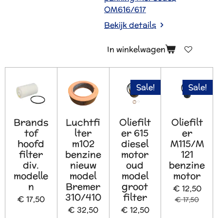
OM616/617
Bekijk details
In winkelwagen
Sale!
Sale!
Brands
Luchtfi
Oliefilt
Oliefilt
tof
lter
er 615
er
hoofd
m102
diesel
M115/M
filter
benzine
motor
121
div.
nieuw
oud
benzine
modelle
model
model
motor
n
Bremer
groot
€ 12,50
310/410
filter
€ 17,50
€ 17,50
€ 32,50
€ 12,50