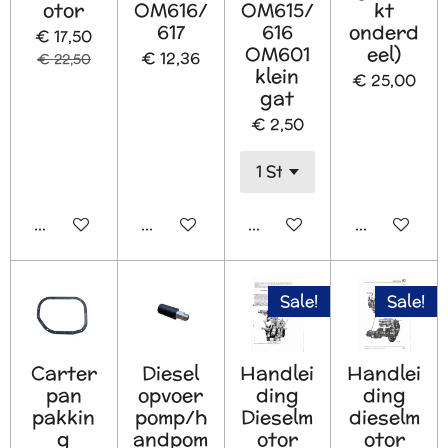
otor
OM616/
OM615/
kt
617
616
onderd
€ 17,50
OM601
eel)
€ 12,36
€ 22,50
klein
€ 25,00
gat
€ 2,50
In winkelwagen
In winkelwagen
In winkelwagen
In winkelw
Sale!
Sale!
Carter
Diesel
Handlei
Handlei
pan
opvoer
ding
ding
pakkin
pomp/h
Dieselm
dieselm
g
andpom
otor
otor