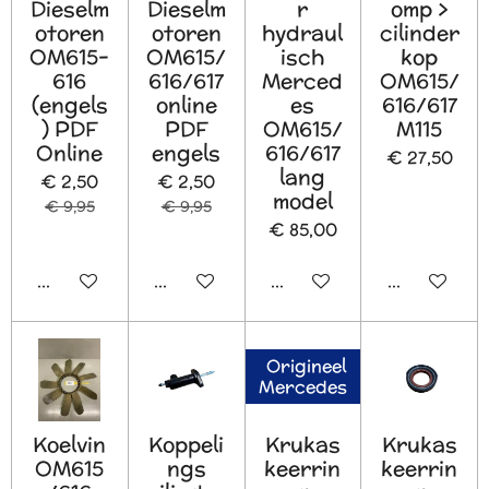
Dieselm
Dieselm
r
omp >
otoren
otoren
hydraul
cilinder
OM615-
OM615/
isch
kop
616
616/617
Merced
OM615/
(engels
online
es
616/617
) PDF
PDF
OM615/
M115
Online
engels
616/617
€ 27,50
lang
€ 2,50
€ 2,50
model
€ 9,95
€ 9,95
€ 85,00
In winkelwagen
In winkelwagen
In winkelwagen
In winkelw
Origineel
Mercedes
Koelvin
Koppeli
Krukas
Krukas
OM615
ngs
keerrin
keerrin