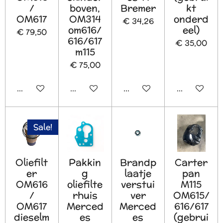
/
boven,
Bremer
kt
OM617
OM314
onderd
€ 34,26
om616/
eel)
€ 79,50
616/617
€ 35,00
m115
€ 75,00
In winkelwagen
In winkelwagen
In winkelwagen
In winkelw
Sale!
Oliefilt
Pakkin
Brandp
Carter
er
g
laatje
pan
OM616
oliefilte
verstui
M115
/
rhuis
ver
OM615/
OM617
Merced
Merced
616/617
dieselm
es
es
(gebrui