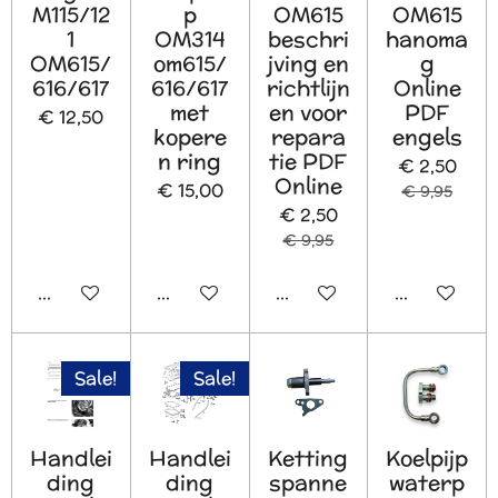
M115/12
p
OM615
OM615
1
OM314
beschri
hanoma
OM615/
om615/
jving en
g
616/617
616/617
richtlijn
Online
met
en voor
PDF
€ 12,50
kopere
repara
engels
n ring
tie PDF
€ 2,50
Online
€ 15,00
€ 9,95
€ 2,50
€ 9,95
In winkelwagen
In winkelwagen
In winkelwagen
In winkelw
Sale!
Sale!
Handlei
Handlei
Ketting
Koelpijp
ding
ding
spanne
waterp