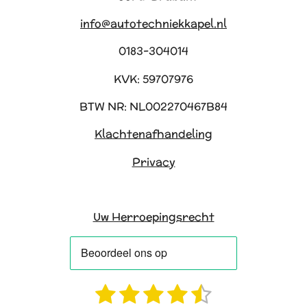
info@autotechniekkapel.nl
0183-304014
KVK: 59707976
BTW NR: NL002270467B84
Klachtenafhandeling
Privacy
Uw Herroepingsrecht
1
2
3
4
5
R
S