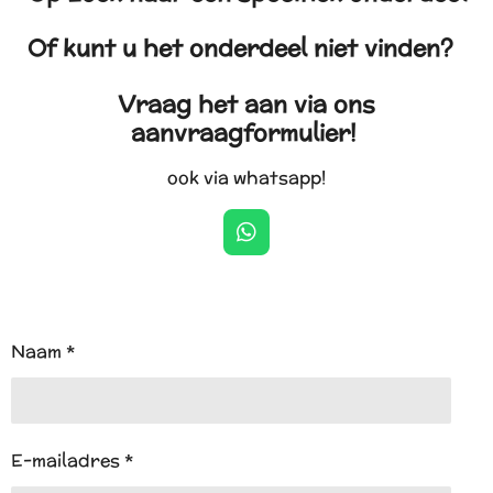
Of kunt u het onderdeel niet vinden?
Vraag het aan via ons
aanvraagformulier!
ook via whatsapp!
W
h
a
t
s
A
Naam *
p
p
E-mailadres *