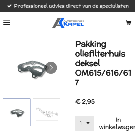
Professioneel advies direct van de specialisten
Ga
direct
naar
de
hoofdinhoud
Pakking
oliefilterhuis
deksel
OM615/616/61
7
€ 2,95
In
winkelwage