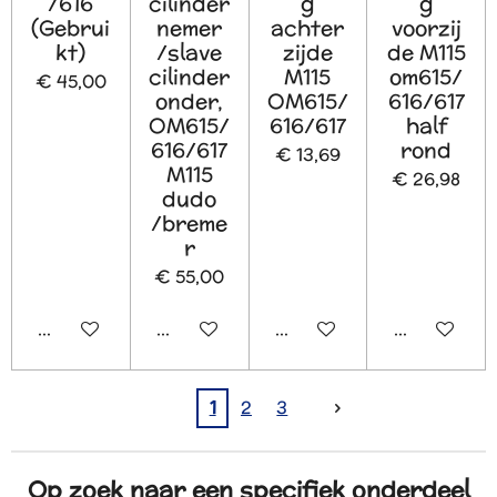
/616
cilinder
g
g
(Gebrui
nemer
achter
voorzij
kt)
/slave
zijde
de M115
cilinder
M115
om615/
€ 45,00
onder,
OM615/
616/617
OM615/
616/617
half
616/617
rond
€ 13,69
M115
€ 26,98
dudo
/breme
r
€ 55,00
In winkelwagen
In winkelwagen
In winkelwagen
In winkelw
1
2
3
Op zoek naar een specifiek onderdeel