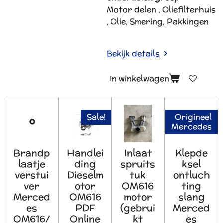
Motor delen , Oliefilterhuis
, Olie, Smering, Pakkingen
Bekijk details
In winkelwagen
Sale!
Origineel
Mercedes
Brandp
Handlei
Inlaat
Klepde
laatje
ding
spruits
ksel
verstui
Dieselm
tuk
ontluch
ver
otor
OM616
ting
Merced
OM616
motor
slang
es
PDF
(gebrui
Merced
OM616/
Online
kt
es