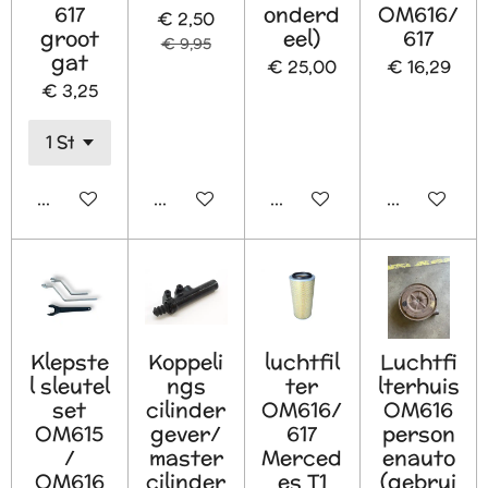
617
onderd
OM616/
€ 2,50
groot
eel)
617
€ 9,95
gat
€ 25,00
€ 16,29
€ 3,25
In winkelwagen
In winkelwagen
In winkelwagen
In winkelw
Klepste
Koppeli
luchtfil
Luchtfi
l sleutel
ngs
ter
lterhuis
set
cilinder
OM616/
OM616
OM615
gever/
617
person
/
master
Merced
enauto
OM616
cilinder
es T1
(gebrui