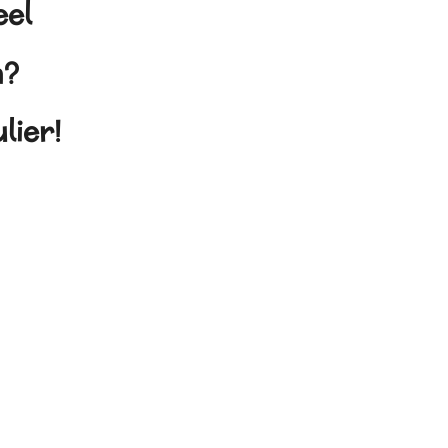
eel
en?
lier!