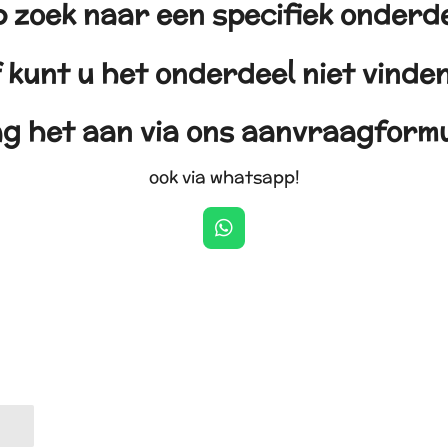
 zoek naar een specifiek onderd
 kunt u het onderdeel niet vind
g het aan via ons aanvraagformu
ook via whatsapp!
W
h
a
t
s
A
p
p