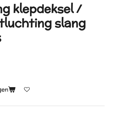
ng klepdeksel /
tluchting slang
s
gen
4