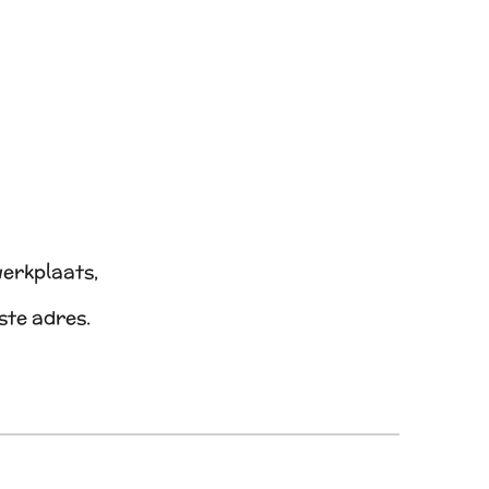
werkplaats,
iste adres.