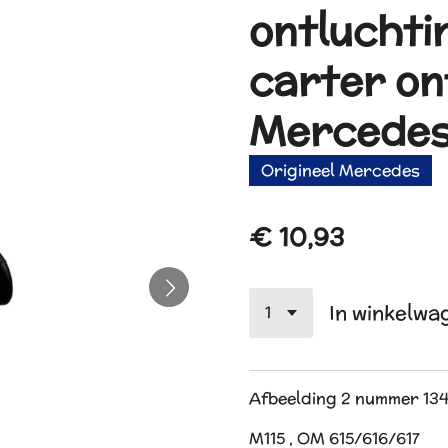
ontluchti
carter on
Mercede
Origineel Mercedes
€ 10,93
In winkelwa
Afbeelding 2 nummer 13
M115 , OM 615/616/617