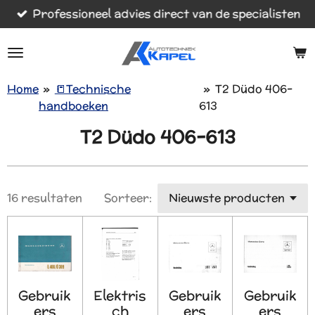
Professioneel advies direct van de specialisten
Ga
direct
naar
de
hoofdinhoud
Home
»
📒Technische
»
T2 Düdo 406-
handboeken
613
T2 Düdo 406-613
16 resultaten
Sorteer:
Gebruik
Elektris
Gebruik
Gebruik
ers
ch
ers
ers