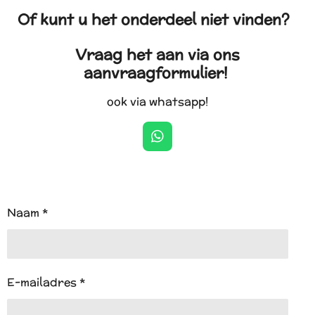
Of kunt u het onderdeel niet vinden?
Vraag het aan via ons
aanvraagformulier!
ook via whatsapp!
W
h
a
t
s
A
Naam *
p
p
E-mailadres *