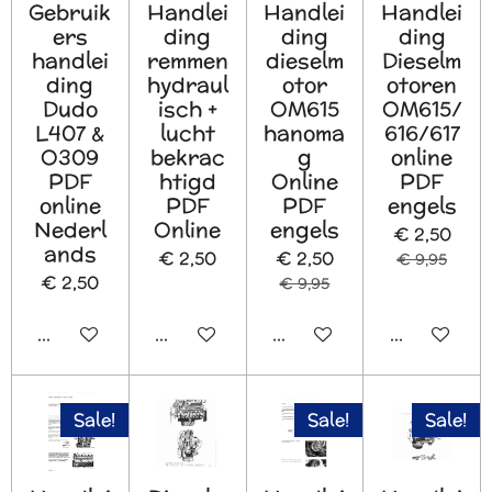
Gebruik
Handlei
Handlei
Handlei
ers
ding
ding
ding
handlei
remmen
dieselm
Dieselm
ding
hydraul
otor
otoren
Dudo
isch +
OM615
OM615/
L407 &
lucht
hanoma
616/617
O309
bekrac
g
online
PDF
htigd
Online
PDF
online
PDF
PDF
engels
Nederl
Online
engels
€ 2,50
ands
€ 2,50
€ 2,50
€ 9,95
€ 2,50
€ 9,95
In winkelwagen
In winkelwagen
In winkelwagen
In winkelw
Sale!
Sale!
Sale!