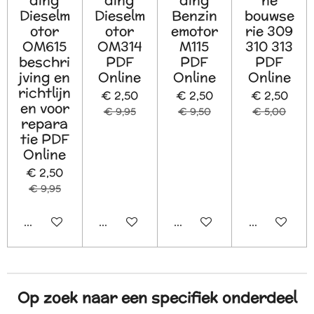
ding
ding
ding
ne
Dieselm
Dieselm
Benzin
bouwse
otor
otor
emotor
rie 309
OM615
OM314
M115
310 313
beschri
PDF
PDF
PDF
jving en
Online
Online
Online
richtlijn
€ 2,50
€ 2,50
€ 2,50
en voor
€ 9,95
€ 9,50
€ 5,00
repara
tie PDF
Online
€ 2,50
€ 9,95
In winkelwagen
In winkelwagen
In winkelwagen
In winkelw
Op zoek naar een specifiek onderdeel