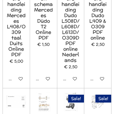
handlei
schema
handlei
handlei
ding
Merced
ding
ding
Merced
es
Dudo
Dudo
es
Düdo
L508D/
L409 &
L408/O
T2
L608D/
O309
309
Online
L613D/
PDF
taal
PDF
O309D
online
Duits
PDF
€ 1,50
€ 2,50
Online
online
PDF
Nederl
ands
€ 5,00
€ 2,50
In winkelwagen
In winkelwagen
In winkelwagen
In winkelw
Sale!
Sale!