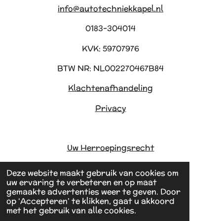
info@autotechniekkapel.nl
0183-304014
KVK: 59707976
BTW NR: NL002270467B84
Klachtenafhandeling
Privacy
Uw Herroepingsrecht
Deze website maakt gebruik van cookies om
uw ervaring te verbeteren en op maat
gemaakte advertenties weer te geven. Door
1
2
3
4
5
R
S
op ‘Accepteren’ te klikken, gaat u akkoord
met het gebruik van alle cookies.
a
t
s
s
s
s
s
99 stemmen