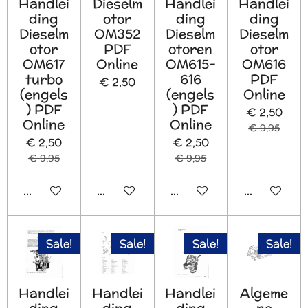
Handlei
Dieselm
Handlei
Handlei
ding
otor
ding
ding
Dieselm
OM352
Dieselm
Dieselm
otor
PDF
otoren
otor
OM617
Online
OM615-
OM616
turbo
616
PDF
€ 2,50
(engels
(engels
Online
) PDF
) PDF
€ 2,50
Online
Online
€ 9,95
€ 2,50
€ 2,50
€ 9,95
€ 9,95
In winkelwagen
In winkelwagen
In winkelwagen
In winkelw
Sale!
Sale!
Sale!
Sale!
Handlei
Handlei
Handlei
Algeme