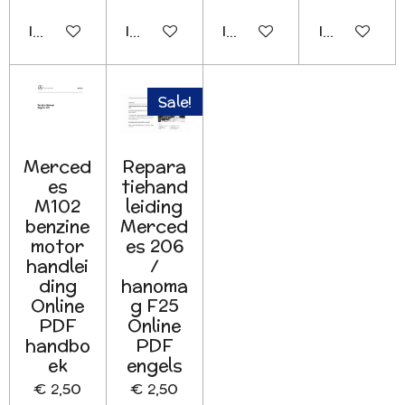
In winkelwagen
In winkelwagen
In winkelwagen
In winkelwa
Sale!
Merced
Repara
es
tiehand
M102
leiding
benzine
Merced
motor
es 206
handlei
/
ding
hanoma
Online
g F25
PDF
Online
handbo
PDF
ek
engels
€ 2,50
€ 2,50