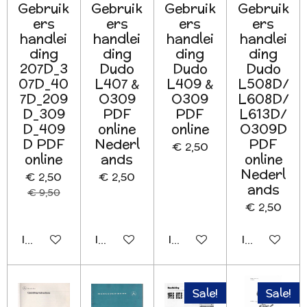
Gebruik
Gebruik
Gebruik
Gebruik
ers
ers
ers
ers
handlei
handlei
handlei
handlei
ding
ding
ding
ding
207D_3
Dudo
Dudo
Dudo
07D_40
L407 &
L409 &
L508D/
7D_209
O309
O309
L608D/
D_309
PDF
PDF
L613D/
D_409
online
online
O309D
D PDF
Nederl
PDF
€ 2,50
online
ands
online
Nederl
€ 2,50
€ 2,50
ands
€ 9,50
€ 2,50
In winkelwagen
In winkelwagen
In winkelwagen
In winkelwa
Sale!
Sale!