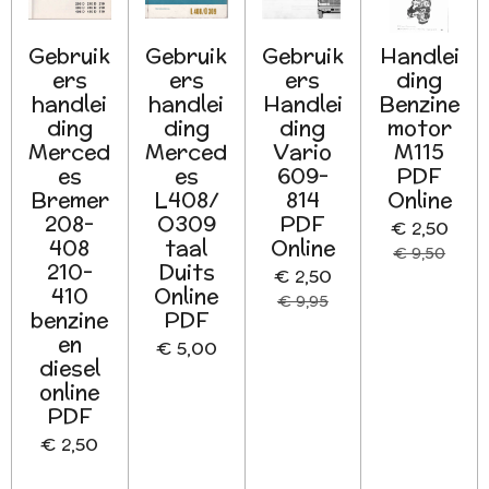
Gebruik
Gebruik
Gebruik
Handlei
ers
ers
ers
ding
handlei
handlei
Handlei
Benzine
ding
ding
ding
motor
Merced
Merced
Vario
M115
es
es
609-
PDF
Bremer
L408/
814
Online
208-
O309
PDF
€ 2,50
408
taal
Online
€ 9,50
210-
Duits
€ 2,50
410
Online
€ 9,95
benzine
PDF
en
€ 5,00
diesel
online
PDF
€ 2,50