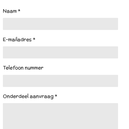
s
A
Naam *
p
p
E-mailadres *
Telefoon nummer
Onderdeel aanvraag *