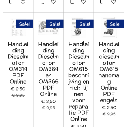
In winkelwagen
In winkelwagen
In winkelwagen
In winkelwa
Sale!
Sale!
Sale!
Sale!
Handlei
Handlei
Handlei
Handlei
ding
ding
ding
ding
Dieselm
Dieselm
Dieselm
dieselm
otor
otor
otor
otor
OM314
OM364
OM615
OM615
PDF
en
beschri
hanoma
Online
OM366
jving en
g
PDF
richtlij
Online
€ 2,50
Online
nen
PDF
€ 9,95
voor
engels
€ 2,50
repara
€ 2,50
€ 9,95
tie PDF
€ 9,95
Online
€ 2,50