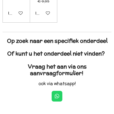
€ 9,95
In winkelwagen
In winkelwagen
Op zoek naar een specifiek onderdeel
Of kunt u het onderdeel niet vinden?
Vraag het aan via ons
aanvraagformulier!
ook via whatsapp!
W
h
a
t