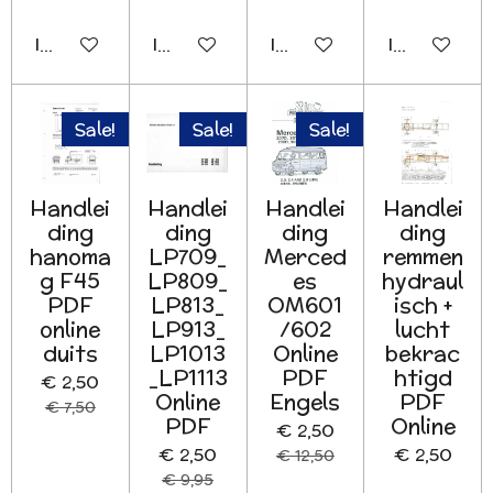
In winkelwagen
In winkelwagen
In winkelwagen
In winkelwa
Sale!
Sale!
Sale!
Handlei
Handlei
Handlei
Handlei
ding
ding
ding
ding
hanoma
LP709_
Merced
remmen
g F45
LP809_
es
hydraul
PDF
LP813_
OM601
isch +
online
LP913_
/602
lucht
duits
LP1013
Online
bekrac
_LP1113
PDF
htigd
€ 2,50
Online
Engels
PDF
€ 7,50
PDF
Online
€ 2,50
€ 2,50
€ 2,50
€ 12,50
€ 9,95