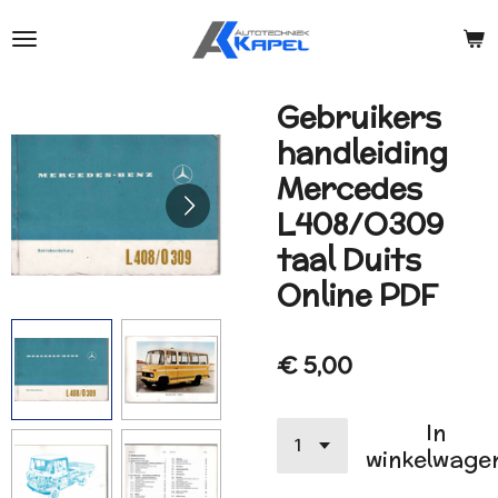
Ga
direct
naar
de
Gebruikers
hoofdinhoud
handleiding
Mercedes
L408/O309
taal Duits
Online PDF
€ 5,00
In
winkelwage