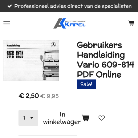
Professioneel advies direct van de specialisten
Ga
direct
naar
de
hoofdinhoud
Gebruikers
Handleiding
Vario 609-814
PDF Online
Sale!
€ 2,50
€ 9,95
In
winkelwagen