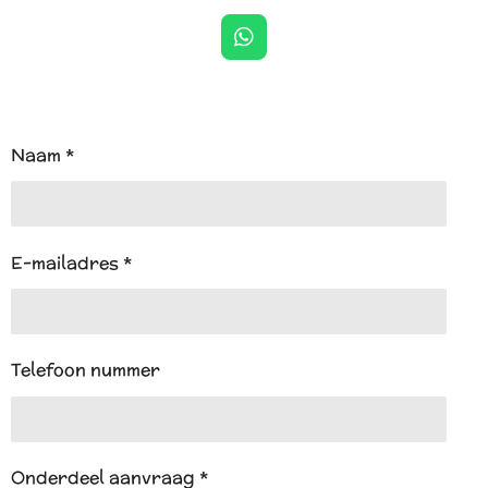
W
h
a
t
s
A
Naam *
p
p
E-mailadres *
Telefoon nummer
Onderdeel aanvraag *