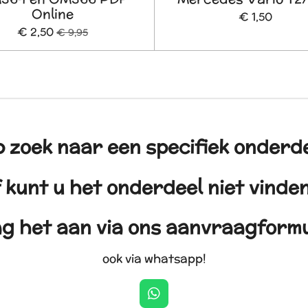
Online
€ 1,50
€ 2,50
€ 9,95
 zoek naar een specifiek onderd
 kunt u het onderdeel niet vind
g het aan via ons aanvraagformu
ook via whatsapp!
W