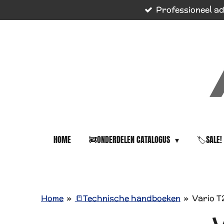
Professioneel ad
Ga
direct
naar
de
hoofdinhoud
HOME
🚒ONDERDELEN CATALOGUS
🏷️SALE!
Home
»
📒Technische handboeken
»
Vario T