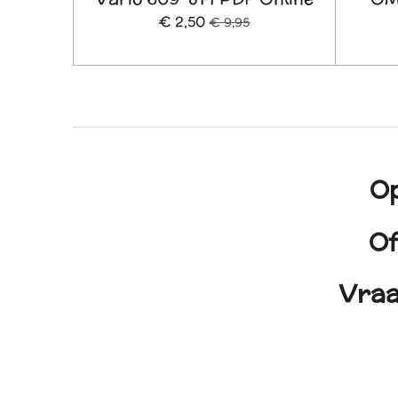
€ 2,50
€ 9,95
Op
Of
Vraa