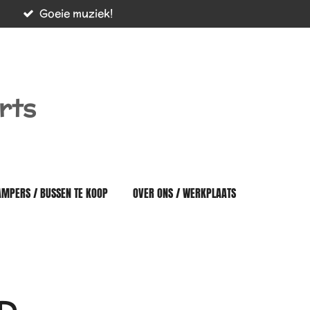
Goeie muziek!
rts
AMPERS / BUSSEN TE KOOP
OVER ONS / WERKPLAATS