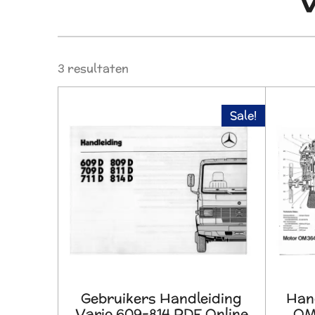
V
3 resultaten
Sale!
Gebruikers Handleiding
Hand
Vario 609-814 PDF Online
OM