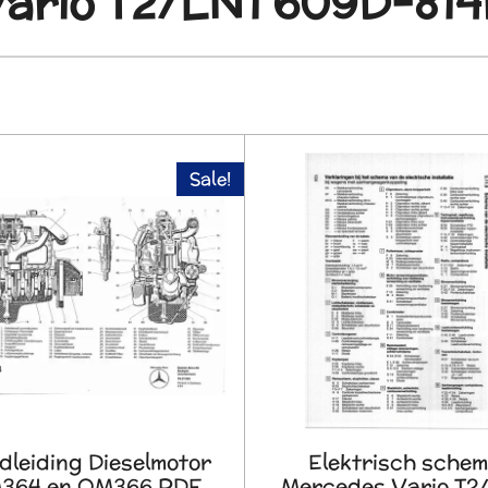
ario T2/LN1 609D-81
Sale!
leiding Dieselmotor
Elektrisch sche
364 en OM366 PDF
Mercedes Vario T2