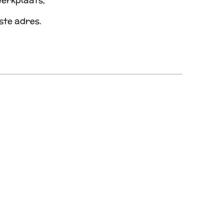
werkplaats,
iste adres.