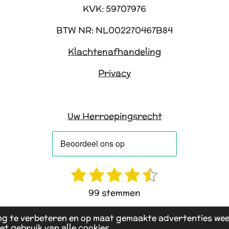
KVK: 59707976
BTW NR: NL002270467B84
Klachtenafhandeling
Privacy
Uw Herroepingsrecht
1
2
3
4
5
S
t
s
s
s
s
s
99 stemmen
e
t
t
t
t
t
m
e
e
e
e
e
ng te verbeteren en op maat gemaakte advertenties wee
m
et gebruik van alle cookies.