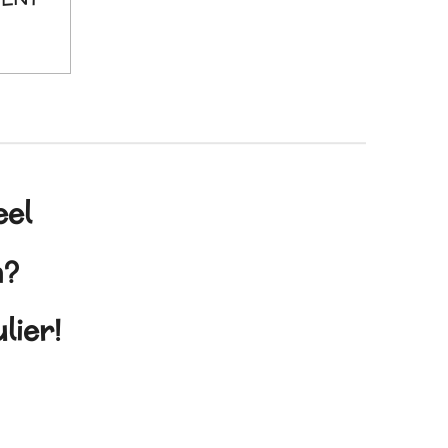
eel
en?
lier!