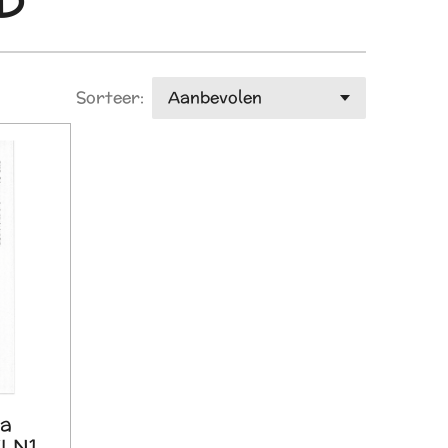
4D
Sorteer:
ma
/LN1