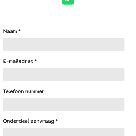
W
h
a
t
s
A
Naam *
p
p
E-mailadres *
Telefoon nummer
Onderdeel aanvraag *