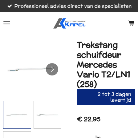
Professioneel advies direct van de specialisten
Ga
direct
naar
de
hoofdinhoud
Trekstang
schuifdeur
Mercedes
Vario T2/LN1
(258)
2 tot 3 dagen
levertijd
€ 22,95
In