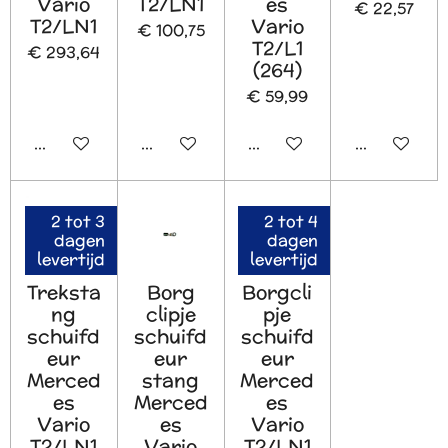
Vario
T2/LN1
es
€ 22,57
T2/LN1
Vario
€ 100,75
T2/L1
€ 293,64
(264)
€ 59,99
In winkelwagen
In winkelwagen
In winkelwagen
In winkelw
2 tot 3
2 tot 4
dagen
dagen
levertijd
levertijd
Treksta
Borg
Borgcli
ng
clipje
pje
schuifd
schuifd
schuifd
eur
eur
eur
Merced
stang
Merced
es
Merced
es
Vario
es
Vario
T2/LN1
Vario
T2/LN1