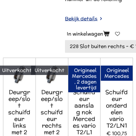
Bekijk details
In winkelwagen
Uitverkocht
Uitverkocht
Origineel
Origineel
Mercedes
Mercedes
, 2 dagen
levertijd
Deurgr
Deurgr
Schuifd
Schuifd
eep/slo
eep/slo
eur
eur
t
t
aansla
onderd
schuifd
schuifd
g nok
elen
eur
eur
Merced
vario
links
rechts
es vario
T2/LN1
met 2
met 2
T2/L1
€ 100,75