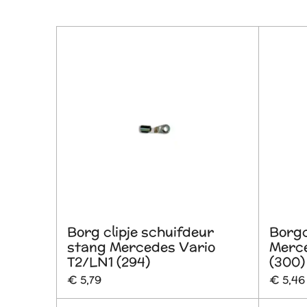
Borg clipje schuifdeur
Borgc
stang Mercedes Vario
Merce
T2/LN1 (294)
(300)
€ 5,79
€ 5,46