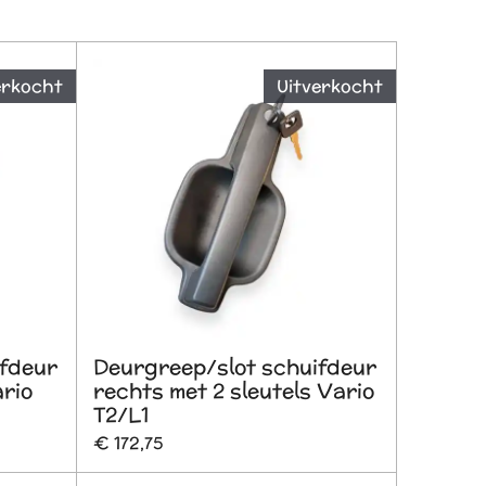
erkocht
Uitverkocht
ifdeur
Deurgreep/slot schuifdeur
ario
rechts met 2 sleutels Vario
T2/L1
€ 172,75