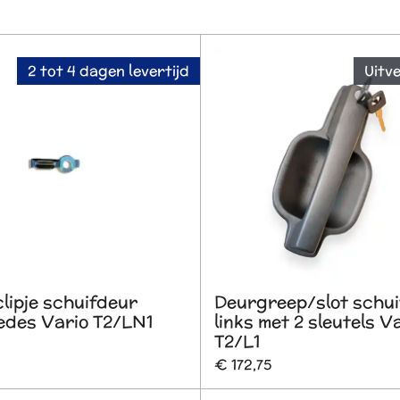
2 tot 4 dagen levertijd
Uitv
lipje schuifdeur
Deurgreep/slot schu
des Vario T2/LN1
links met 2 sleutels V
T2/L1
€ 172,75