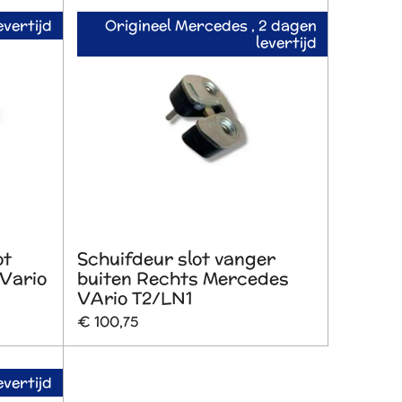
evertijd
Origineel Mercedes , 2 dagen
levertijd
ot
Schuifdeur slot vanger
Vario
buiten Rechts Mercedes
VArio T2/LN1
€ 100,75
evertijd