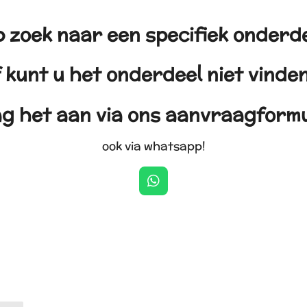
 zoek naar een specifiek onderd
 kunt u het onderdeel niet vind
g het aan via ons aanvraagformu
ook via whatsapp!
W
h
a
t
s
A
p
p