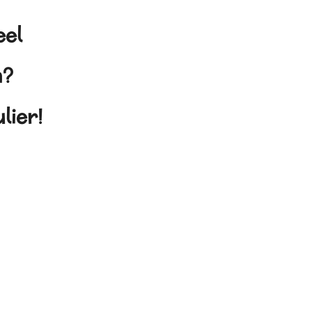
eel
en?
lier!