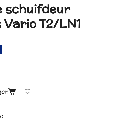
e schuifdeur
 Vario T2/LN1
gen
00