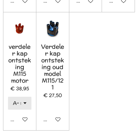
In winkelwagen
In winkelwagen
In winkelwagen
In winkelw
verdele
Verdele
r kap
r kap
ontstek
ontstek
ing
ing oud
M115
model
motor
M115/12
1
€ 38,95
€ 27,50
In winkelwagen
In winkelwagen