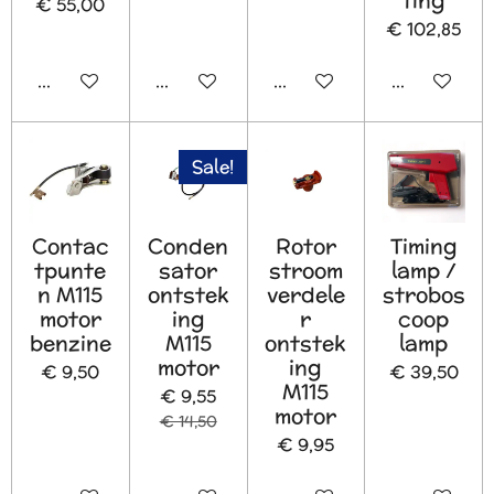
€ 55,00
€ 102,85
In winkelwagen
In winkelwagen
Houd mij op de hoogte
In winkelw
Sale!
Contac
Conden
Rotor
Timing
tpunte
sator
stroom
lamp /
n M115
ontstek
verdele
strobos
motor
ing
r
coop
benzine
M115
ontstek
lamp
motor
ing
€ 9,50
€ 39,50
M115
€ 9,55
motor
€ 14,50
€ 9,95