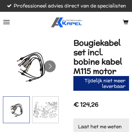
Professioneel advies direct van de specialisten
Ga
direct
naar
de
hoofdinhoud
Bougiekabel
set incl.
bobine kabel
M115 motor
Tijdelijk niet meer
leverbaar
€ 124,26
Laat het me weten