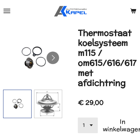
Ga
direct
naar
de
Thermostaat
hoofdinhoud
koelsysteem
m115 /
om615/616/617
met
afdichtring
€ 29,00
In
winkelwage