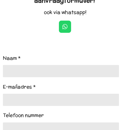
aanvraagformulier!
ook via whatsapp!
W
h
a
t
s
A
Naam *
p
p
E-mailadres *
Telefoon nummer