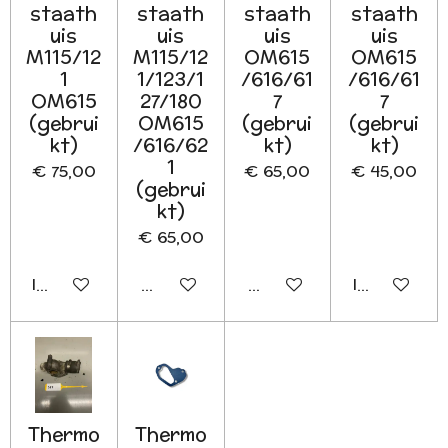
staath
staath
staath
staath
uis
uis
uis
uis
M115/12
M115/12
OM615
OM615
1
1/123/1
/616/61
/616/61
OM615
27/180
7
7
(gebrui
OM615
(gebrui
(gebrui
kt)
/616/62
kt)
kt)
1
€ 75,00
€ 65,00
€ 45,00
(gebrui
kt)
€ 65,00
In winkelwagen
Houd mij op de hoogte
Houd mij op de hoogte
In winkelwa
Thermo
Thermo