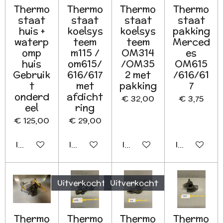
Thermo
Thermo
Thermo
Thermo
staat
staat
staat
staat
huis +
koelsys
koelsys
pakking
waterp
teem
teem
Merced
omp
m115 /
OM314
es
huis
om615/
/OM35
OM615
Gebruik
616/617
2 met
/616/61
t
met
pakking
7
onderd
afdicht
€ 32,00
€ 3,75
eel
ring
€ 125,00
€ 29,00
In winkelwagen
In winkelwagen
In winkelwagen
In winkelwa
Uitverkocht
Uitverkocht
Thermo
Thermo
Thermo
Thermo