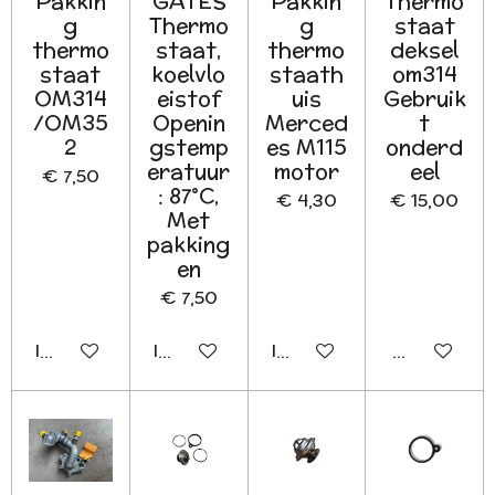
Pakkin
GATES
Pakkin
Thermo
g
Thermo
g
staat
thermo
staat,
thermo
deksel
staat
koelvlo
staath
om314
OM314
eistof
uis
Gebruik
/OM35
Openin
Merced
t
2
gstemp
es M115
onderd
eratuur
motor
eel
€ 7,50
: 87°C,
€ 4,30
€ 15,00
Met
pakking
en
€ 7,50
In winkelwagen
In winkelwagen
In winkelwagen
Houd mij o