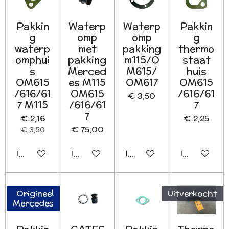
Pakkin
Waterp
Waterp
Pakkin
g
omp
omp
g
waterp
met
pakking
thermo
omphui
pakking
m115/O
staat
s
Merced
M615/
huis
OM615
es M115
OM617
OM615
/616/61
OM615
/616/61
€ 3,50
7 M115
/616/61
7
7
€ 2,16
€ 2,25
€ 75,00
€ 3,50
In winkelwagen
In winkelwagen
In winkelwagen
In winkelwa
Origineel
Uitverkocht
Mercedes