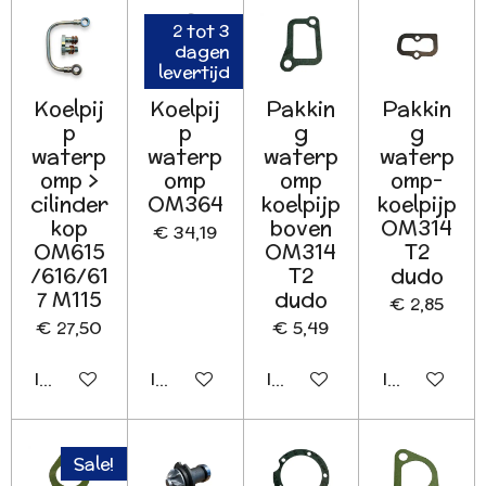
2 tot 3
dagen
levertijd
Koelpij
Koelpij
Pakkin
Pakkin
p
p
g
g
waterp
waterp
waterp
waterp
omp >
omp
omp
omp-
cilinder
OM364
koelpijp
koelpijp
kop
boven
OM314
€ 34,19
OM615
OM314
T2
/616/61
T2
dudo
7 M115
dudo
€ 2,85
€ 27,50
€ 5,49
In winkelwagen
In winkelwagen
In winkelwagen
In winkelwa
Sale!