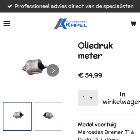
Professioneel advies direct van de specialisten
Ga
direct
naar
de
hoofdinhoud
Oliedruk
meter
€ 54,99
In
winkelwage
Model voertuig
Mercedes Bremer T1 &
Dudo T2 & Vario