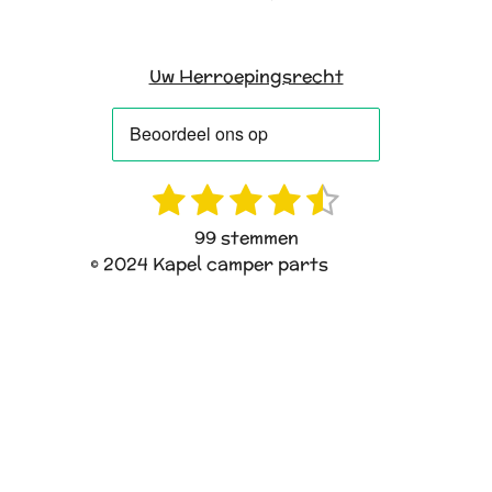
Uw Herroepingsrecht
1
2
3
4
5
R
S
a
t
s
s
s
s
s
99 stemmen
t
e
t
t
t
t
t
© 2024 Kapel camper parts
i
m
e
e
e
e
e
n
m
g
e
r
r
r
r
r
:
n
r
r
r
r
4
e
e
e
e
.
4
n
n
n
n
0
4