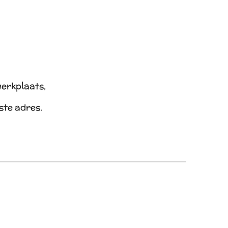
werkplaats,
iste adres.