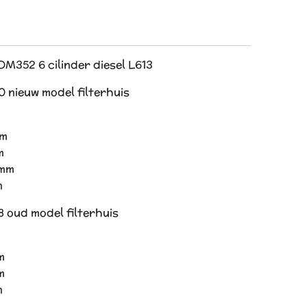
 OM352 6 cilinder diesel L613
 nieuw model filterhuis
mm
m
 mm
n
 oud model filterhuis
m
m
n