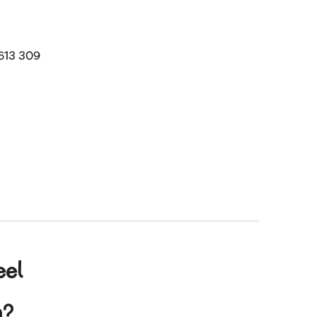
613 309
eel
en?