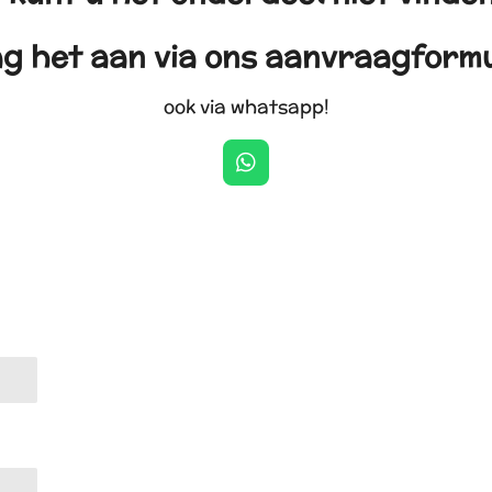
g het aan via ons aanvraagformu
ook via whatsapp!
W
h
a
t
s
A
p
p