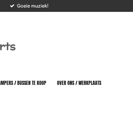
Goeie muziek!
rts
AMPERS / BUSSEN TE KOOP
OVER ONS / WERKPLAATS