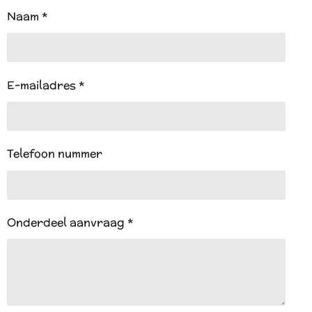
A
Naam *
p
p
E-mailadres *
Telefoon nummer
Onderdeel aanvraag *