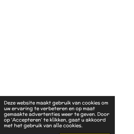
0
4
0
4
0
4
0
4
s
t
e
r
r
e
Deze website maakt gebruik van cookies om
n
uw ervaring te verbeteren en op maat
gemaakte advertenties weer te geven. Door
op ‘Accepteren’ te klikken, gaat u akkoord
met het gebruik van alle cookies.