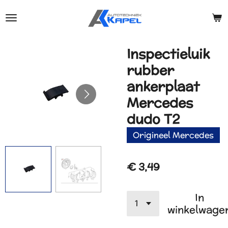
Ga
direct
naar
de
Inspectieluik
hoofdinhoud
rubber
ankerplaat
Mercedes
dudo T2
Origineel Mercedes
€ 3,49
In
winkelwage