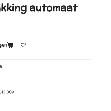
akking automaat
gen
 8
613 309