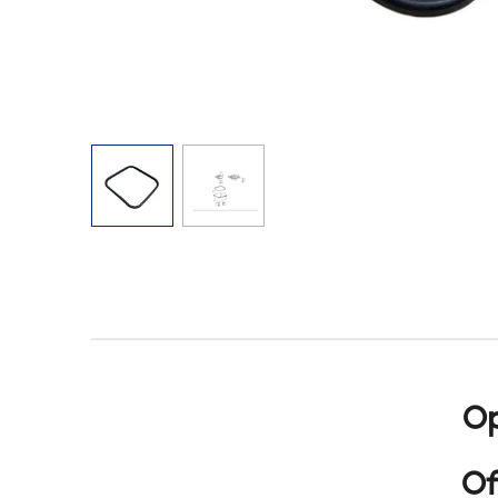
Op
Of