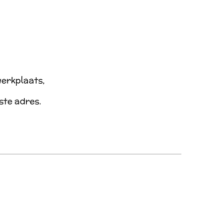
werkplaats,
iste adres.