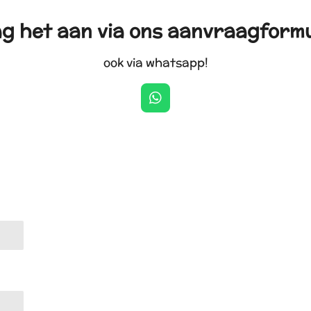
g het aan via ons aanvraagformu
ook via whatsapp!
W
h
a
t
s
A
p
p