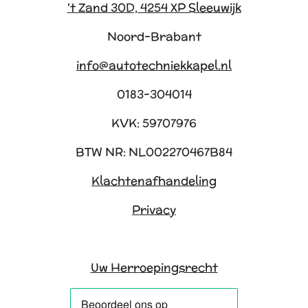
't Zand 30D, 4254 XP Sleeuwijk
Noord-Brabant
info@autotechniekkapel.nl
0183-304014
KVK: 59707976
BTW NR: NL002270467B84
Klachtenafhandeling
Privacy
Uw Herroepingsrecht