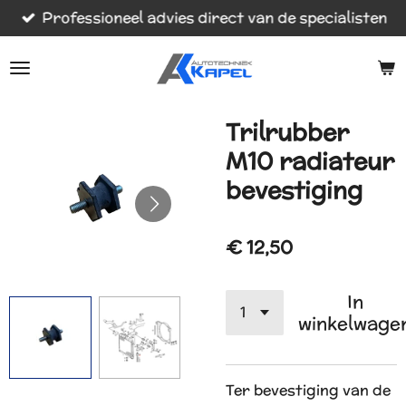
Professioneel advies direct van de specialisten
Ga
direct
naar
de
hoofdinhoud
Trilrubber
M10 radiateur
bevestiging
€ 12,50
In
winkelwage
Ter bevestiging van de