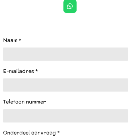
W
h
a
t
s
A
Naam *
p
p
E-mailadres *
Telefoon nummer
Onderdeel aanvraag *