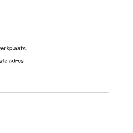
werkplaats,
iste adres.