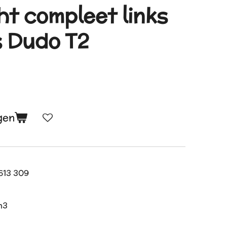
ht compleet links
 Dudo T2
gen
613 309
n3