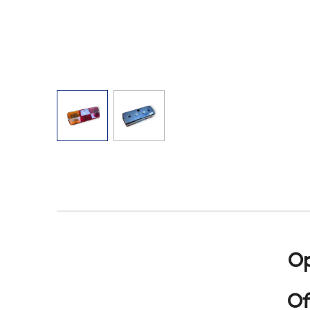
Op
Of