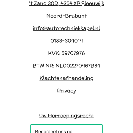
't Zand 30D, 4254 XP Sleeuwijk
Noord-Brabant
info@autotechniekkapel.nl
0183-304014
KVK: 59707976
BTW NR: NL002270467B84
Klachtenafhandeling
Privacy
Uw Herroepingsrecht