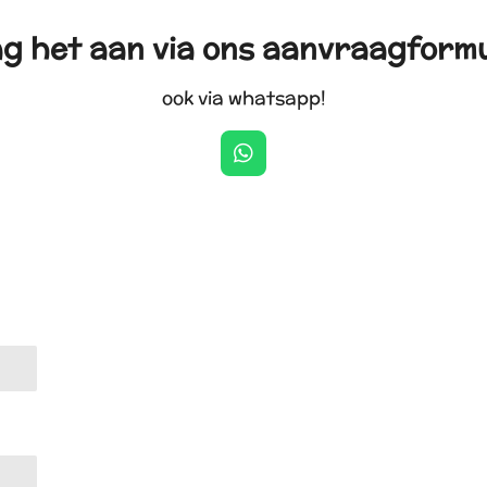
g het aan via ons aanvraagformu
ook via whatsapp!
W
h
a
t
s
A
p
p