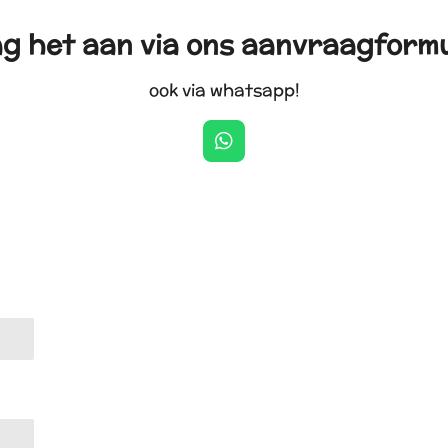
g het aan via ons aanvraagformu
ook via whatsapp!
W
h
a
t
s
A
p
p