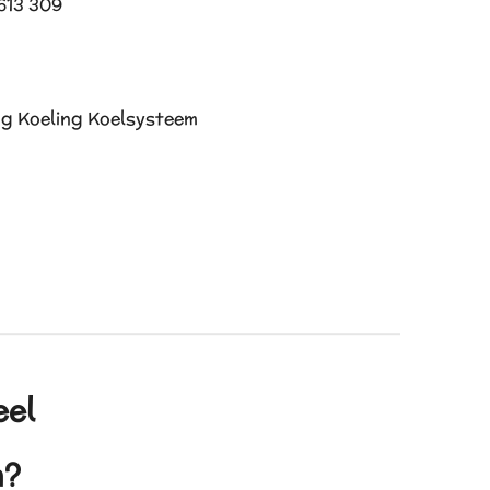
613 309
ng Koeling Koelsysteem
eel
en?