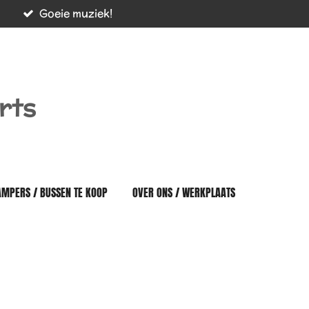
Goeie muziek!
rts
AMPERS / BUSSEN TE KOOP
OVER ONS / WERKPLAATS