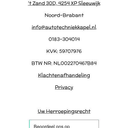
't Zand 30D, 4254 XP Sleeuwijk
Noord-Brabant
info@autotechniekkapel.nl
0183-304014
KVK: 59707976
BTW NR: NL002270467B84
Klachtenafhandeling
Privacy
Uw Herroepingsrecht