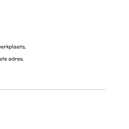
werkplaats,
iste adres.