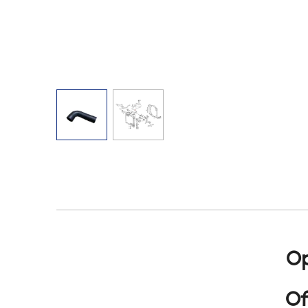
Op
Of