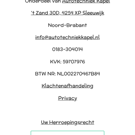
Onderdeel van
Autotechniek Kapel
't Zand 30D, 4254 XP Sleeuwijk
Noord-Brabant
info@autotechniekkapel.nl
0183-304014
KVK: 59707976
BTW NR: NL002270467B84
Klachtenafhandeling
Privacy
Uw Herroepingsrecht