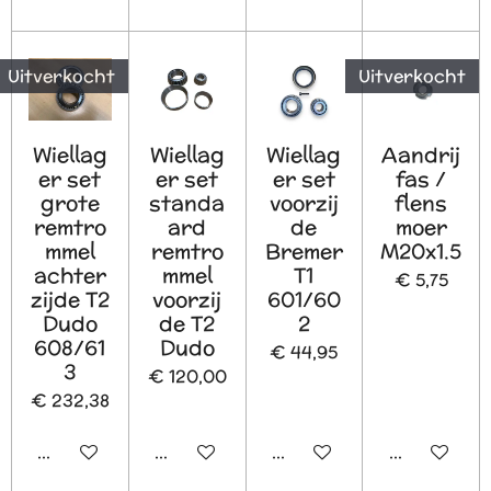
Uitverkocht
Uitverkocht
Wiellag
Wiellag
Wiellag
Aandrij
er set
er set
er set
fas /
grote
standa
voorzij
flens
remtro
ard
de
moer
mmel
remtro
Bremer
M20x1.5
achter
mmel
T1
€ 5,75
zijde T2
voorzij
601/60
Dudo
de T2
2
608/61
Dudo
€ 44,95
3
€ 120,00
€ 232,38
Houd mij op de hoogte
In winkelwagen
In winkelwagen
Houd mij o