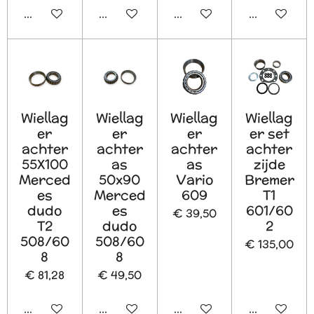
In winkelwagen
In winkelwagen
In winkelwagen
In winkelw
Wiellag
Wiellag
Wiellag
Wiellag
er
er
er
er set
achter
achter
achter
achter
55X100
as
as
zijde
Merced
50x90
Vario
Bremer
es
Merced
609
T1
dudo
es
601/60
€ 39,50
T2
dudo
2
508/60
508/60
€ 135,00
8
8
€ 81,28
€ 49,50
In winkelwagen
In winkelwagen
In winkelwagen
In winkelw