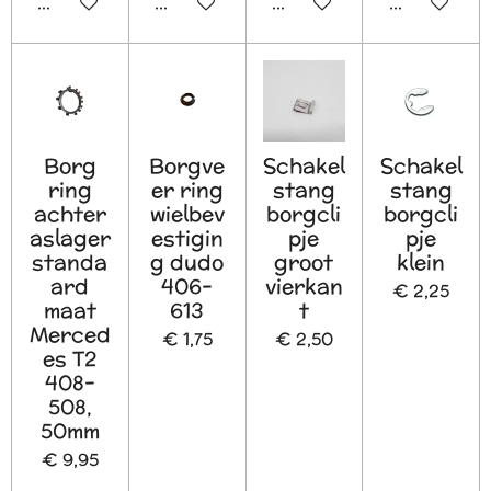
In winkelwagen
In winkelwagen
In winkelwagen
In winkelw
Borg
Borgve
Schakel
Schakel
ring
er ring
stang
stang
achter
wielbev
borgcli
borgcli
aslager
estigin
pje
pje
standa
g dudo
groot
klein
ard
406-
vierkan
€ 2,25
maat
613
t
Merced
€ 1,75
€ 2,50
es T2
408-
508,
50mm
€ 9,95