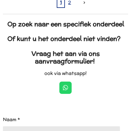
1
2
Op zoek naar een specifiek onderdeel
Of kunt u het onderdeel niet vinden?
Vraag het aan via ons
aanvraagformulier!
ook via whatsapp!
W
h
a
t
s
A
Naam *
p
p