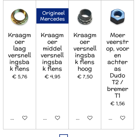
Origineel
Mercedes
Kraagm
Kraagm
Kraagm
Moer
oer
oer
oer
veerstr
laag
middel
versnell
op, voor
versnell
versnell
ingsba
en
ingsba
ingsba
k flens
achter
k flens
k flens
hoog
as
Dudo
€ 5,76
€ 4,95
€ 7,50
T2 /
bremer
T1
€ 1,56
In winkelwagen
In winkelwagen
In winkelwagen
In winkelw