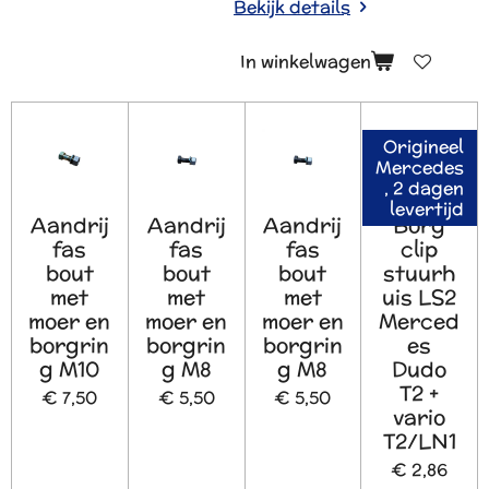
Bekijk details
In winkelwagen
Origineel
Mercedes
, 2 dagen
levertijd
Aandrij
Aandrij
Aandrij
Borg
fas
fas
fas
clip
bout
bout
bout
stuurh
met
met
met
uis LS2
moer en
moer en
moer en
Merced
borgrin
borgrin
borgrin
es
g M10
g M8
g M8
Dudo
T2 +
€ 7,50
€ 5,50
€ 5,50
vario
T2/LN1
€ 2,86