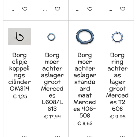
In winkelwagen
In winkelwagen
In winkelwagen
In winkelw
Borg
Borg
Borg
Borg
clipje
moer
moer
ring
koppeli
achter
achter
achter
ngs
aslager
aslager
as
cilinder
groot
standa
lager
OM314
Merced
ard
groot
es
maat
Merced
€ 1,25
L608/L
Merced
es T2
613
es 406-
608
508
€ 17,44
€ 9,95
€ 8,63