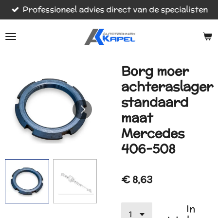
Professioneel advies direct van de specialisten
Ga
direct
naar
de
hoofdinhoud
Borg moer
achteraslager
standaard
maat
Mercedes
406-508
€ 8,63
In