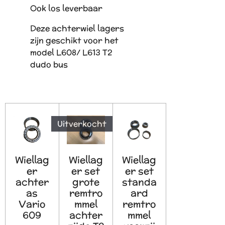
Ook los leverbaar
Deze achterwiel lagers
zijn geschikt voor het
model L608/ L613 T2
dudo bus
Uitverkocht
Wiellag
Wiellag
Wiellag
er
er set
er set
achter
grote
standa
as
remtro
ard
Vario
mmel
remtro
609
achter
mmel