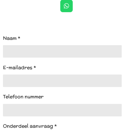
W
h
a
t
s
A
Naam *
p
p
E-mailadres *
Telefoon nummer
Onderdeel aanvraag *