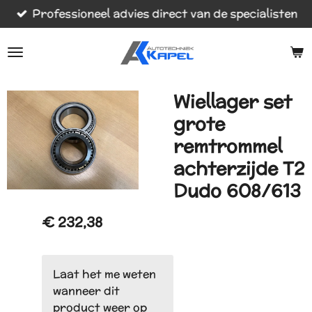
Professioneel advies direct van de specialisten
Ga
direct
naar
de
hoofdinhoud
Wiellager set
grote
remtrommel
achterzijde T2
Dudo 608/613
€ 232,38
Laat het me weten
wanneer dit
product weer op