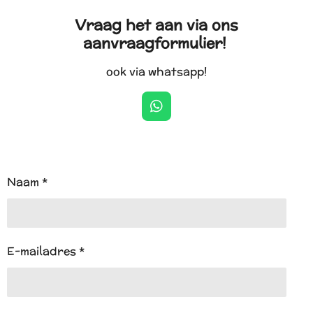
Vraag het aan via ons
aanvraagformulier!
ook via whatsapp!
W
h
a
t
s
A
Naam *
p
p
E-mailadres *