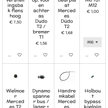
ingsba
en
at
M12
k flens
achter
Merced
€ 1,00
hoog
as
es
Dudo
Düdo
€ 7,50
T2 /
T2
bremer
€ 1,68
T1
€ 1,56
In winkelwagen
In winkelwagen
In winkelwagen
In winkelw
Wielmoe
Dynamo
Handre
Holbou
r
spanne
mkabel
t
Merced
r bus /
Merced
bypass
es T2
lager +
es
koelpijp