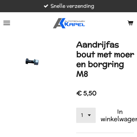
Snelle verzending
Ga
direct
naar
de
hoofdinhoud
Aandrijfas
bout met moer
en borgring
M8
€ 5,50
In
winkelwage