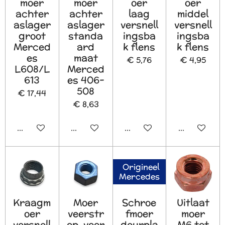
moer
moer
oer
oer
achter
achter
laag
middel
aslager
aslager
versnell
versnell
groot
standa
ingsba
ingsba
Merced
ard
k flens
k flens
es
maat
€ 5,76
€ 4,95
L608/L
Merced
613
es 406-
508
€ 17,44
€ 8,63
In winkelwagen
In winkelwagen
In winkelwagen
In winkelw
Origineel
Mercedes
Kraagm
Moer
Schroe
Uitlaat
oer
veerstr
fmoer
moer
versnell
op, voor
deurpla
M6 tot