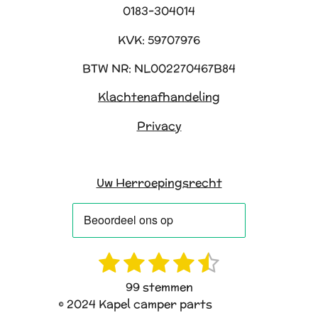
0183-304014
KVK: 59707976
BTW NR: NL002270467B84
Klachtenafhandeling
Privacy
Uw Herroepingsrecht
1
2
3
4
5
R
S
a
t
s
s
s
s
s
99 stemmen
t
e
t
t
t
t
t
© 2024 Kapel camper parts
i
m