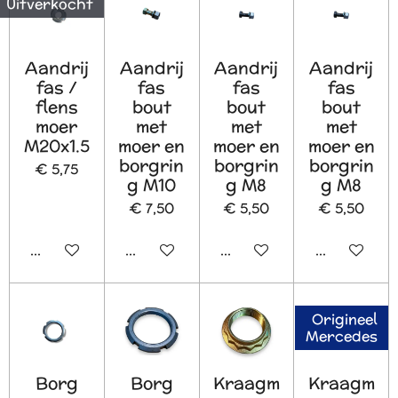
Uitverkocht
Aandrij
Aandrij
Aandrij
Aandrij
fas /
fas
fas
fas
flens
bout
bout
bout
moer
met
met
met
M20x1.5
moer en
moer en
moer en
borgrin
borgrin
borgrin
€ 5,75
g M10
g M8
g M8
€ 7,50
€ 5,50
€ 5,50
Houd mij op de hoogte
In winkelwagen
In winkelwagen
In winkelw
Origineel
Mercedes
Borg
Borg
Kraagm
Kraagm