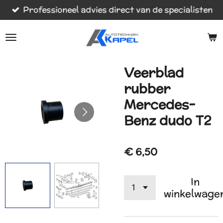
Professioneel advies direct van de specialisten
Ga
direct
naar
de
hoofdinhoud
Veerblad
rubber
Mercedes-
Benz dudo T2
€ 6,50
In
winkelwage