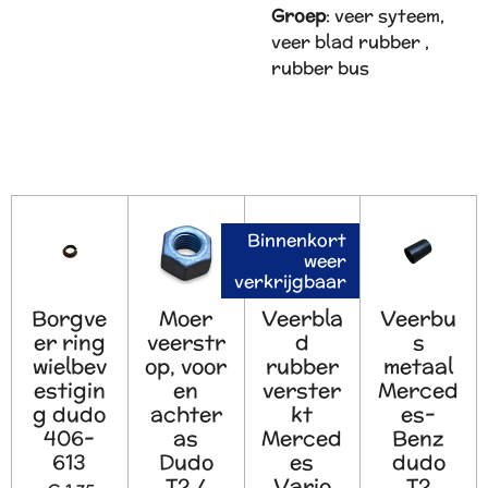
Groep
: veer syteem,
veer blad rubber ,
rubber bus
Binnenkort
weer
verkrijgbaar
Borgve
Moer
Veerbla
Veerbu
er ring
veerstr
d
s
wielbev
op, voor
rubber
metaal
estigin
en
verster
Merced
g dudo
achter
kt
es-
406-
as
Merced
Benz
613
Dudo
es
dudo
T2 /
Vario
T2