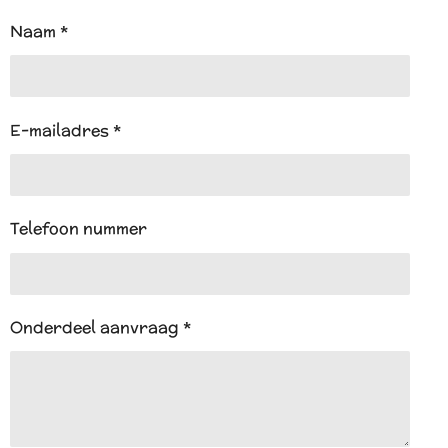
s
A
Naam *
p
p
E-mailadres *
Telefoon nummer
Onderdeel aanvraag *