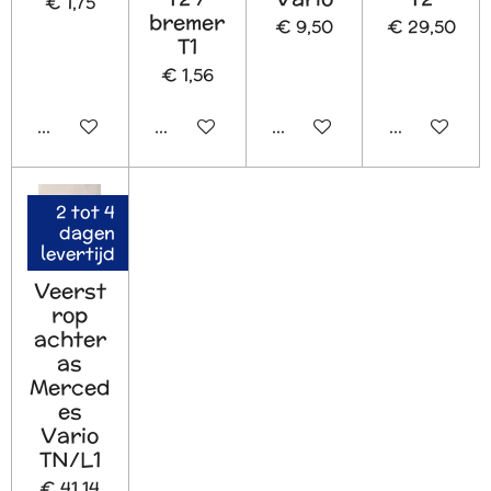
€ 1,75
bremer
€ 9,50
€ 29,50
T1
€ 1,56
In winkelwagen
In winkelwagen
In winkelwagen
In winkelw
2 tot 4
dagen
levertijd
Veerst
rop
achter
as
Merced
es
Vario
TN/L1
€ 41,14