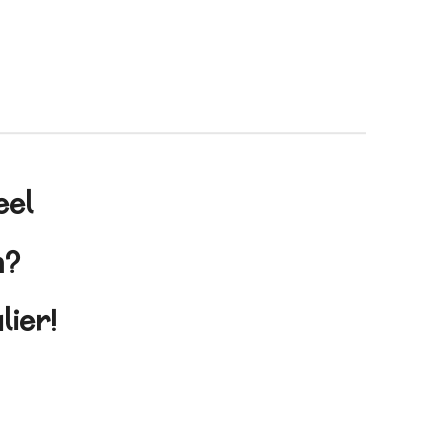
eel
en?
lier!