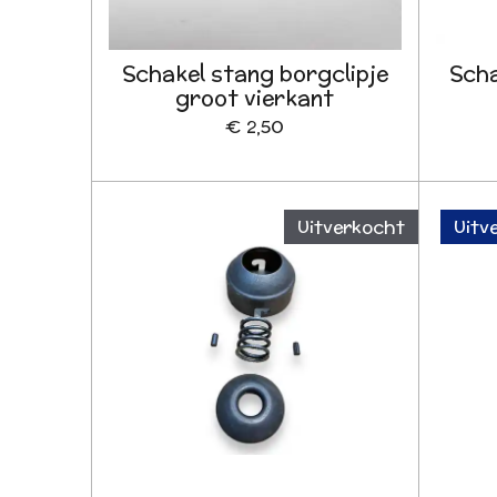
Schakel stang borgclipje
Scha
groot vierkant
€ 2,50
Uitverkocht
Uitve