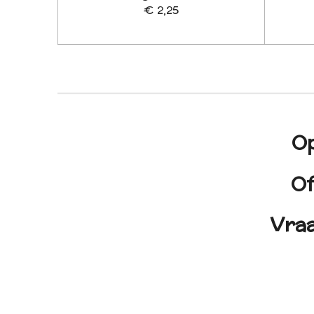
€ 2,25
Op
Of
Vraa