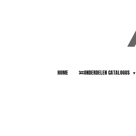
Ga
direct
naar
de
hoofdinhoud
HOME
🚒ONDERDELEN CATALOGUS