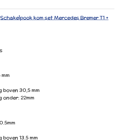
:
Schakelpook kom set Mercedes Bremer T1 +
us
6 mm
g boven 30,5 mm
g onder: 22mm
20.5mm
g boven 13.5 mm