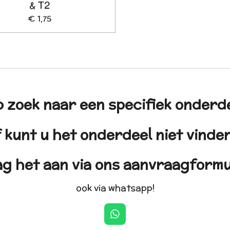
& T2
€ 1,75
 zoek naar een specifiek onderd
 kunt u het onderdeel niet vind
g het aan via ons aanvraagformu
ook via whatsapp!
W
h