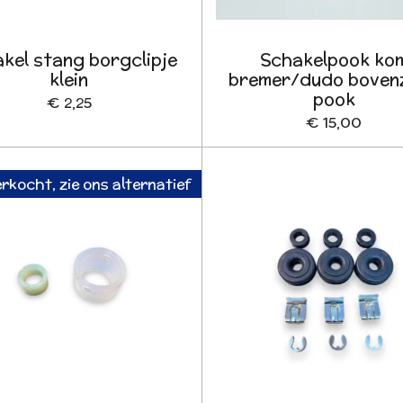
kel stang borgclipje
Schakelpook ko
klein
bremer/dudo bovenz
pook
€ 2,25
€ 15,00
rkocht, zie ons alternatief