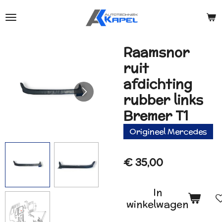
Ga
direct
naar
de
Raamsnor
hoofdinhoud
ruit
afdichting
rubber links
Bremer T1
Origineel Mercedes
€ 35,00
In
winkelwagen