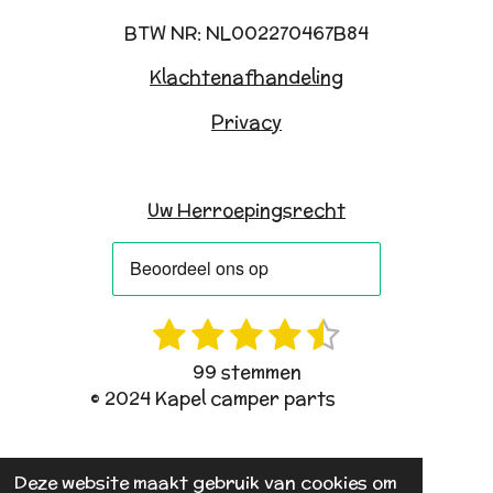
BTW NR: NL002270467B84
Klachtenafhandeling
Privacy
Uw Herroepingsrecht
1
2
3
4
5
R
S
a
t
s
s
s
s
s
99 stemmen
t
e
t
t
t
t
t
© 2024 Kapel camper parts
i
m
e
e
e
e
e
n
m
g
e
r
r
r
r
r
Deze website maakt gebruik van cookies om
:
n