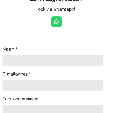
ook via whatsapp!
W
h
a
t
s
A
Naam *
p
p
E-mailadres *
Telefoon nummer