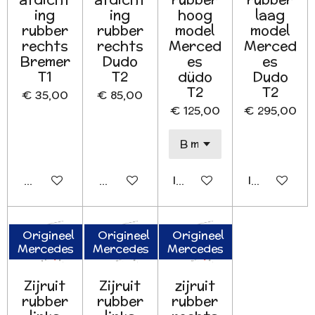
ing
ing
hoog
laag
rubber
rubber
model
model
rechts
rechts
Merced
Merced
Bremer
Dudo
es
es
T1
T2
düdo
Dudo
T2
T2
€ 35,00
€ 85,00
€ 125,00
€ 295,00
Houd mij op de hoogte
Houd mij op de hoogte
In winkelwagen
In winkelwa
Origineel
Origineel
Origineel
Mercedes
Mercedes
Mercedes
Zijruit
Zijruit
zijruit
rubber
rubber
rubber