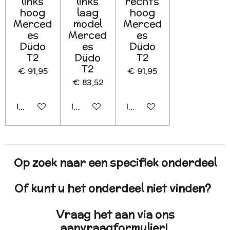
links
links
rechts
hoog
laag
hoog
Merced
model
Merced
es
Merced
es
Düdo
es
Düdo
T2
Düdo
T2
T2
€ 91,95
€ 91,95
€ 83,52
In winkelwagen
In winkelwagen
In winkelwagen
Op zoek naar een specifiek onderdeel
Of kunt u het onderdeel niet vinden?
Vraag het aan via ons
aanvraagformulier!