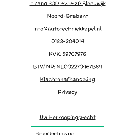
't Zand 30D, 4254 XP Sleeuwijk
Noord-Brabant
info@autotechniekkapel.nl
0183-304014
KVK: 59707976
BTW NR: NL002270467B84
Klachtenafhandeling
Privacy
Uw Herroepingsrecht