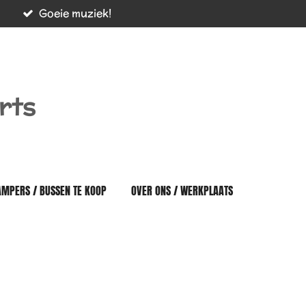
Goeie muziek!
rts
AMPERS / BUSSEN TE KOOP
OVER ONS / WERKPLAATS