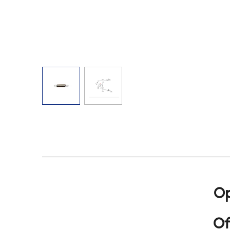
Op
Of