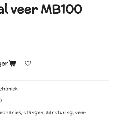
al veer MB100
gen
echaniek
0
echaniek, stangen, aansturing, veer,