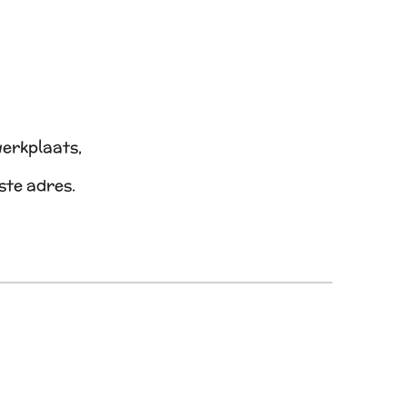
werkplaats,
iste adres.