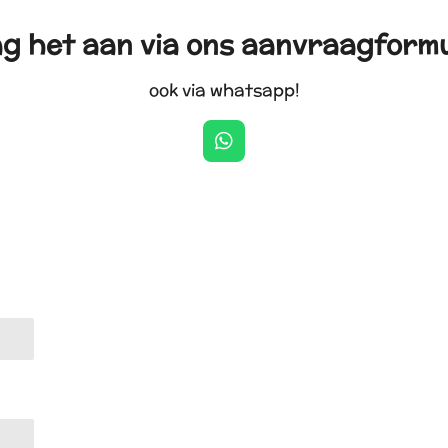
g het aan via ons aanvraagformu
ook via whatsapp!
W
h
a
t
s
A
p
p