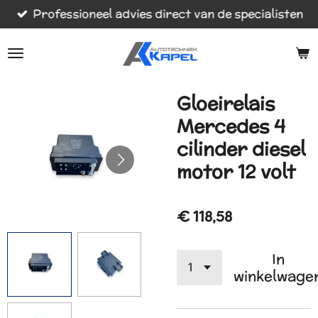
Professioneel advies direct van de specialisten
Ga
direct
naar
de
hoofdinhoud
Gloeirelais
Mercedes 4
cilinder diesel
motor 12 volt
€ 118,58
In
winkelwage