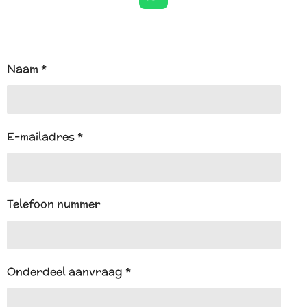
h
a
t
s
A
Naam *
p
p
E-mailadres *
Telefoon nummer
Onderdeel aanvraag *