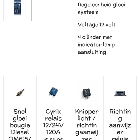
Regeleenheid gloei
systeem
Voltage 12 volt
4 cilinder met
indicator lamp
aansluiting
Snel
Cyrix
Knipper
Richtin
gloei
relais
licht /
g
bougie
12/24V
richtin
aanwijz
Diesel
120A
gaanwij
er
OM615/
zer
relais