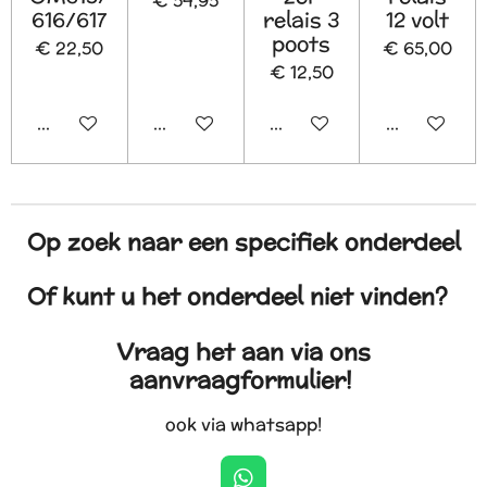
€ 54,95
616/617
relais 3
12 volt
poots
€ 22,50
€ 65,00
€ 12,50
In winkelwagen
In winkelwagen
In winkelwagen
In winkelw
Op zoek naar een specifiek onderdeel
Of kunt u het onderdeel niet vinden?
Vraag het aan via ons
aanvraagformulier!
ook via whatsapp!
W