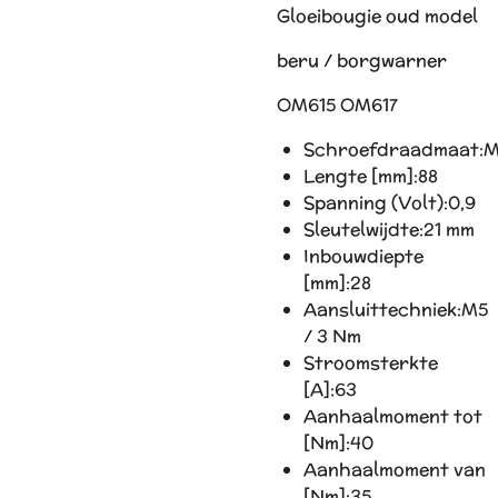
Gloeibougie oud model
beru / borgwarner
OM615 OM617
Schroefdraadmaat:
M
Lengte [mm]:
88
Spanning (Volt):
0,9
Sleutelwijdte:
21 mm
Inbouwdiepte
[mm]:
28
Aansluittechniek:
M5
/ 3 Nm
Stroomsterkte
[A]:
63
Aanhaalmoment tot
[Nm]:
40
Aanhaalmoment van
[Nm]:
35