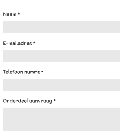
t
s
A
Naam *
p
p
E-mailadres *
Telefoon nummer
Onderdeel aanvraag *