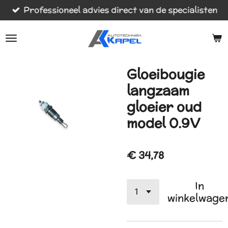
Professioneel advies direct van de specialisten
Ga
direct
naar
de
hoofdinhoud
Gloeibougie
langzaam
gloeier oud
model 0.9V
€ 34,78
In
winkelwage