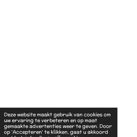
4
0
4
0
4
0
4
0
4
s
t
e
r
r
e
Deze website maakt gebruik van cookies om
n
uw ervaring te verbeteren en op maat
gemaakte advertenties weer te geven. Door
op ‘Accepteren’ te klikken, gaat u akkoord