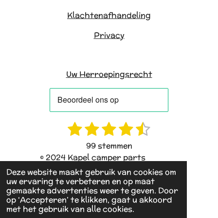
Klachtenafhandeling
Privacy
Uw Herroepingsrecht
1
2
3
4
5
R
S
a
t
s
s
s
s
s
99 stemmen
t
e
t
t
t
t
t
© 2024 Kapel camper parts
i
m
e
e
e
e
e
Deze website maakt gebruik van cookies om
n
m
uw ervaring te verbeteren en op maat
g
e
r
r
r
r
r
gemaakte advertenties weer te geven. Door
:
n
op ‘Accepteren’ te klikken, gaat u akkoord
r
r
r
r
4
met het gebruik van alle cookies.