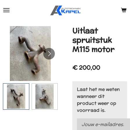
Ga
direct
naar
de
Uitlaat
hoofdinhoud
spruitstuk
M115 motor
€ 200,00
Laat het me weten
wanneer dit
product weer op
voorraad is.