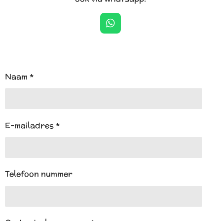
W
h
a
t
s
A
Naam *
p
p
E-mailadres *
Telefoon nummer