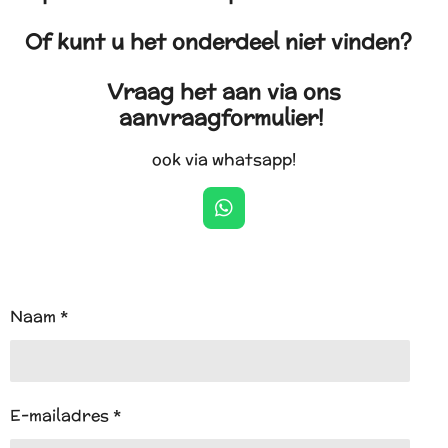
Of kunt u het onderdeel niet vinden?
Vraag het aan via ons
aanvraagformulier!
ook via whatsapp!
W
h
a
t
s
A
Naam *
p
p
E-mailadres *