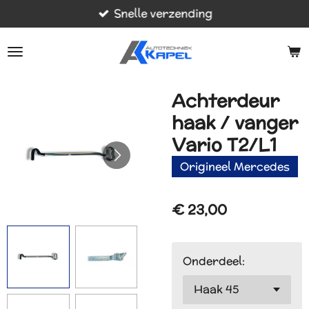
Snelle verzending
Ga
direct
naar
de
hoofdinhoud
Achterdeur
haak / vanger
Vario T2/L1
Origineel Mercedes
€ 23,00
Onderdeel: