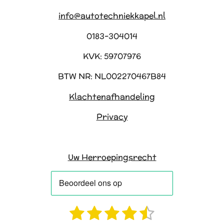
info@autotechniekkapel.nl
0183-304014
KVK: 59707976
BTW NR: NL002270467B84
Klachtenafhandeling
Privacy
Uw Herroepingsrecht
1
2
3
4
5
R
S
a
t