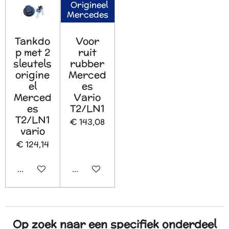
Origineel
Mercedes
Tankdo
Voor
p met 2
ruit
sleutels
rubber
origine
Merced
el
es
Merced
Vario
es
T2/LN1
T2/LN1
€ 143,08
vario
€ 124,14
In winkelwagen
In winkelwagen
Op zoek naar een specifiek onderdeel