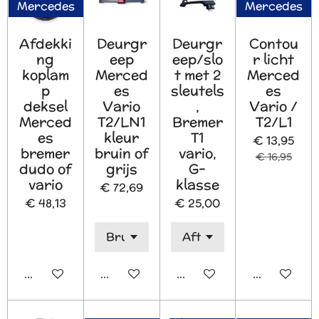
Mercedes
Mercedes
Afdekki
Deurgr
Deurgr
Contou
ng
eep
eep/slo
r licht
koplam
Merced
t met 2
Merced
p
es
sleutels
es
deksel
Vario
,
Vario /
Merced
T2/LN1
Bremer
T2/L1
es
kleur
T1
€ 13,95
bremer
bruin of
vario,
€ 16,95
dudo of
grijs
G-
vario
klasse
€ 72,69
€ 48,13
€ 25,00
In winkelwagen
In winkelwagen
In winkelwagen
In winkelw