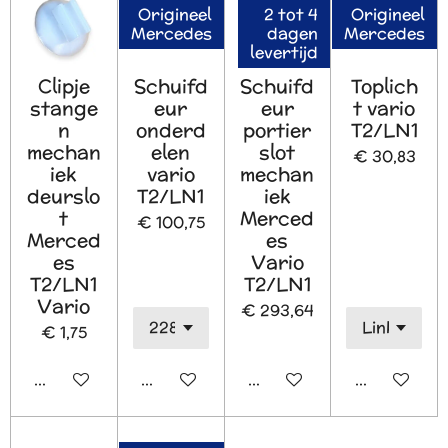
Origineel
2 tot 4
Origineel
Mercedes
dagen
Mercedes
levertijd
Clipje
Schuifd
Schuifd
Toplich
stange
eur
eur
t vario
n
onderd
portier
T2/LN1
mechan
elen
slot
€ 30,83
iek
vario
mechan
deurslo
T2/LN1
iek
t
Merced
€ 100,75
Merced
es
es
Vario
T2/LN1
T2/LN1
Vario
€ 293,64
€ 1,75
In winkelwagen
In winkelwagen
In winkelwagen
In winkelw