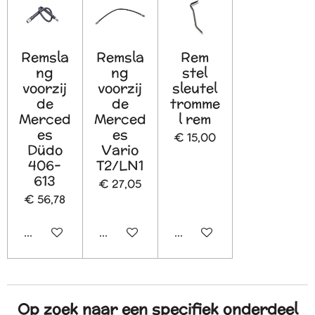
Remsla
Remsla
Rem
ng
ng
stel
voorzij
voorzij
sleutel
de
de
tromme
Merced
Merced
l rem
es
es
€ 15,00
Düdo
Vario
406-
T2/LN1
613
€ 27,05
€ 56,78
In winkelwagen
In winkelwagen
In winkelwagen
Op zoek naar een specifiek onderdeel