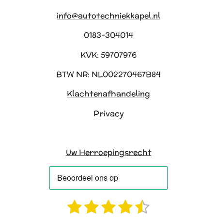
info@autotechniekkapel.nl
0183-304014
KVK: 59707976
BTW NR: NL002270467B84
Klachtenafhandeling
Privacy
Uw Herroepingsrecht
1
2
3
4
5
R
S
a
t