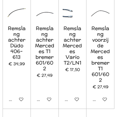
Remsla
Remsla
Remsla
Remsla
ng
ng
ng
ng
achter
achter
achter
voorzij
Düdo
Merced
Merced
de
406-
es T1
es
Merced
613
bremer
Vario
es
601/60
T2/LN1
bremer
€ 34,99
2
T1
€ 17,50
601/60
€ 27,49
2
€ 27,49
In winkelwagen
In winkelwagen
In winkelwagen
In winkelw