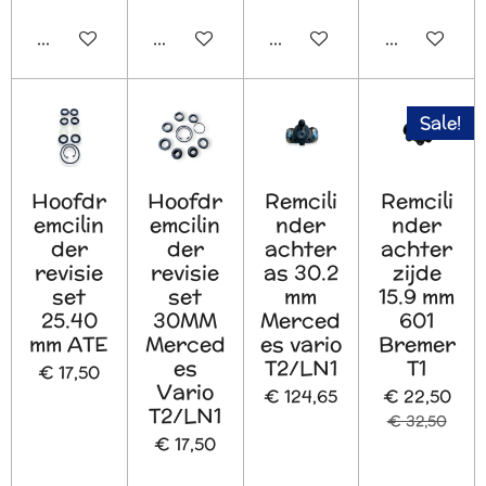
In winkelwagen
In winkelwagen
In winkelwagen
In winkelw
Sale!
Hoofdr
Hoofdr
Remcili
Remcili
emcilin
emcilin
nder
nder
der
der
achter
achter
revisie
revisie
as 30.2
zijde
set
set
mm
15.9 mm
25.40
30MM
Merced
601
mm ATE
Merced
es vario
Bremer
es
T2/LN1
T1
€ 17,50
Vario
€ 124,65
€ 22,50
T2/LN1
€ 32,50
€ 17,50