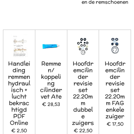
en de remschoenen
Handlei
Remme
Hoofdr
Hoofdr
ding
n/
emcilin
emcilin
remmen
koppeli
der
der
hydraul
ng
revisie
revisie
isch +
cilinder
set
set
lucht
vet Ate
22.20m
22.20m
bekrac
m
m FAG
€ 28,53
htigd
dubbel
enkele
PDF
e
zuiger
Online
zuigers
€ 17,50
€ 2,50
€ 22,50