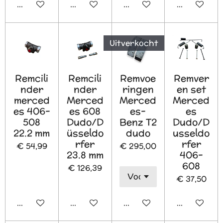
In winkelwagen
In winkelwagen
In winkelwagen
In winkelw
Uitverkocht
Remcili
Remcili
Remvoe
Remver
nder
nder
ringen
en set
merced
Merced
Merced
Merced
es 406-
es 608
es-
es
508
Dudo/D
Benz T2
Dudo/D
22.2 mm
üsseldo
dudo
usseldo
rfer
rfer
€ 54,99
€ 295,00
23.8 mm
406-
608
€ 126,39
€ 37,50
In winkelwagen
In winkelwagen
Houd mij op de hoogte
In winkelw