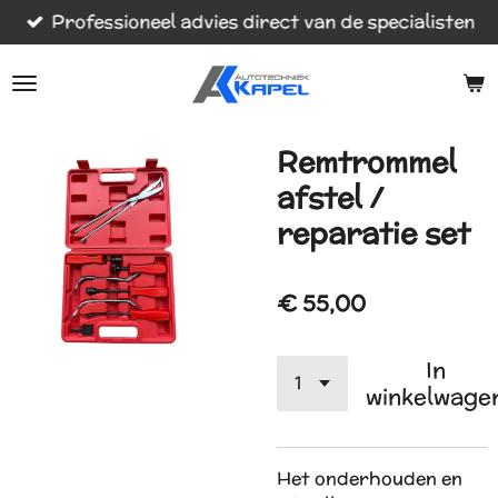
Professioneel advies direct van de specialisten
Ga
direct
naar
de
hoofdinhoud
Remtrommel
afstel /
reparatie set
€ 55,00
In
winkelwage
Het onderhouden en