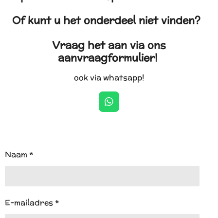
Of kunt u het onderdeel niet vinden?
Vraag het aan via ons
aanvraagformulier!
ook via whatsapp!
W
h
a
t
s
A
Naam *
p
p
E-mailadres *