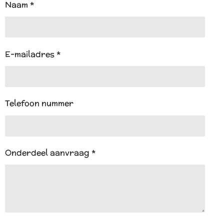
A
Naam *
p
p
E-mailadres *
Telefoon nummer
Onderdeel aanvraag *