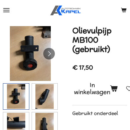
Ga
direct
naar
de
Olievulpijp
hoofdinhoud
MB100
(gebruikt)
€ 17,50
In
winkelwagen
Gebruikt onderdeel