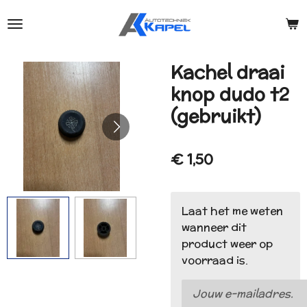
Ga
direct
naar
de
Kachel draai
hoofdinhoud
knop dudo t2
(gebruikt)
€ 1,50
Laat het me weten
wanneer dit
product weer op
voorraad is.