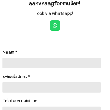
aanvraagformulier!
ook via whatsapp!
W
h
a
t
s
A
Naam *
p
p
E-mailadres *
Telefoon nummer