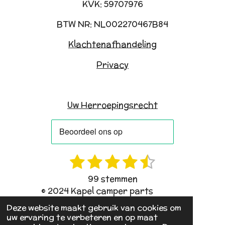
KVK: 59707976
BTW NR: NL002270467B84
Klachtenafhandeling
Privacy
Uw Herroepingsrecht
1
2
3
4
5
R
S
a
t
s
s
s
s
s
99 stemmen
t
e
t
t
t
t
t
© 2024 Kapel camper parts
i
m
e
e
e
e
e
n
m
Deze website maakt gebruik van cookies om
uw ervaring te verbeteren en op maat
g
e