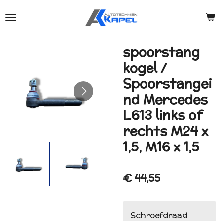
Ga
direct
naar
de
spoorstang
hoofdinhoud
kogel /
Spoorstangei
nd Mercedes
L613 links of
rechts M24 x
1,5, M16 x 1,5
€ 44,55
Schroefdraad