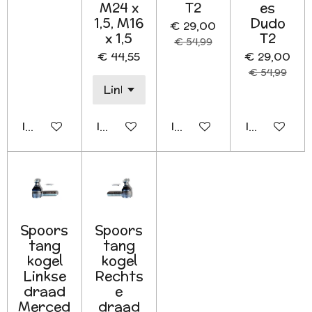
M24 x
T2
es
1,5, M16
Dudo
€ 29,00
x 1,5
T2
€ 54,99
€ 44,55
€ 29,00
€ 54,99
In winkelwagen
In winkelwagen
In winkelwagen
In winkelwa
Spoors
Spoors
tang
tang
kogel
kogel
Linkse
Rechts
draad
e
Merced
draad