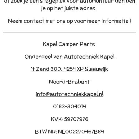
of zoek je een stageplek voor automonteur dan ben
je op het juiste adres.
Neem contact met ons op voor meer informatie !
Kapel Camper Parts
Onderdeel van
Autotechniek Kapel
't Zand 30D, 4254 XP Sleeuwijk
Noord-Brabant
info@autotechniekkapel.nl
0183-304014
KVK: 59707976
BTW NR: NL002270467B84