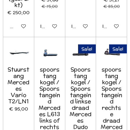
kt)
€ 75,00
€ 85,00
€ 250,00
Houd mij op de hoogte
In winkelwagen
In winkelwagen
In winkelwa
Sale!
Sale!
Stuurst
spoors
Spoors
spoors
ang
tang
tang
tang
Merced
kogel /
kogel /
kogel /
es
Spoors
Spoors
Spoors
Vario
tangein
tangein
tangein
T2/LN1
d
d linkse
d
Merced
draad
rechts
€ 95,00
es L613
Merced
e
links of
es
draad
rechts
Dudo
Merced