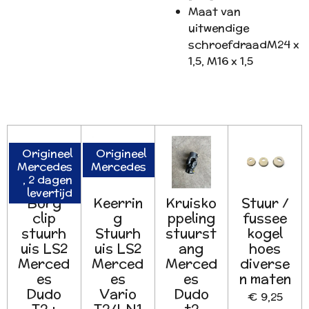
Maat van
uitwendige
schroefdraad
M24 x
1,5, M16 x 1,5
Origineel
Origineel
Mercedes
Mercedes
, 2 dagen
levertijd
Borg
Keerrin
Kruisko
Stuur /
clip
g
ppeling
fussee
stuurh
Stuurh
stuurst
kogel
uis LS2
uis LS2
ang
hoes
Merced
Merced
Merced
diverse
es
es
es
n maten
Dudo
Vario
Dudo
€ 9,25
T2 +
T2/LN1
t2