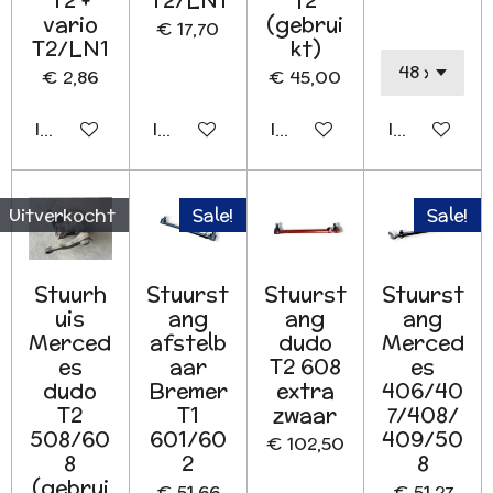
vario
(gebrui
€ 17,70
T2/LN1
kt)
€ 2,86
€ 45,00
In winkelwagen
In winkelwagen
In winkelwagen
In winkelwa
Uitverkocht
Sale!
Sale!
Stuurh
Stuurst
Stuurst
Stuurst
uis
ang
ang
ang
Merced
afstelb
dudo
Merced
es
aar
T2 608
es
dudo
Bremer
extra
406/40
T2
T1
zwaar
7/408/
508/60
601/60
409/50
€ 102,50
8
2
8
(gebrui
€ 51,66
€ 51,27