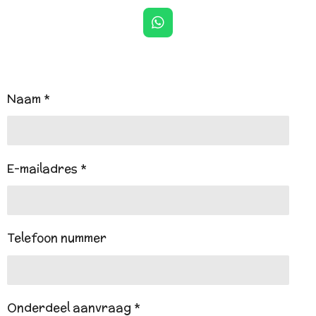
W
h
a
t
s
A
Naam *
p
p
E-mailadres *
Telefoon nummer
Onderdeel aanvraag *