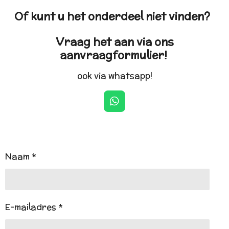
Of kunt u het onderdeel niet vinden?
Vraag het aan via ons
aanvraagformulier!
ook via whatsapp!
W
h
a
t
s
A
Naam *
p
p
E-mailadres *