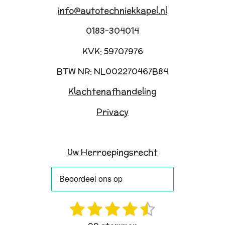
info@autotechniekkapel.nl
0183-304014
KVK: 59707976
BTW NR: NL002270467B84
Klachtenafhandeling
Privacy
Uw Herroepingsrecht
1
2
3
4
5
R
S
a
t
s
s
s
s
s