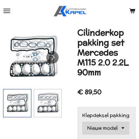
Ga
direct
naar
de
Cilinderkop
hoofdinhoud
pakking set
Mercedes
M115 2.0 2.2L
90mm
€ 89,50
Klepdeksel pakking