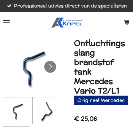
Professioneel advies direct van de specialisten
Ga
direct
naar
de
hoofdinhoud
Ontluchtings
slang
brandstof
tank
Mercedes
Vario T2/L1
Origineel Mercedes
€ 25,08