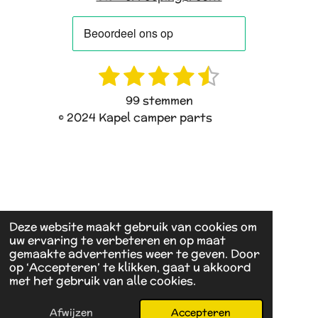
1
2
3
4
5
R
S
a
t
s
s
s
s
s
99 stemmen
t
e
t
t
t
t
t
© 2024 Kapel camper parts
i
m
e
e
e
e
e
n
m
g
e
r
r
r
r
r
:
n
r
r
r
r
4
e
e
e
e
.
4
n
n
n
n
Deze website maakt gebruik van cookies om
uw ervaring te verbeteren en op maat
0
gemaakte advertenties weer te geven. Door
4
op ‘Accepteren’ te klikken, gaat u akkoord
0
met het gebruik van alle cookies.
4
0
Afwijzen
Accepteren