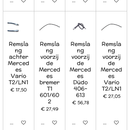
In winkelwagen
In winkelwagen
In winkelwagen
In winkelw
Remsla
Remsla
Remsla
Remsla
ng
ng
ng
ng
achter
voorzij
voorzij
voorzij
Merced
de
de
de
es
Merced
Merced
Merced
Vario
es
es
es
T2/LN1
bremer
Düdo
Vario
T1
406-
T2/LN1
€ 17,50
601/60
613
€ 27,05
2
€ 56,78
€ 27,49
In winkelwagen
In winkelwagen
In winkelwagen
In winkelw