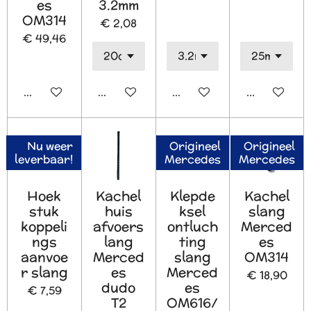
es
3.2mm
OM314
€ 2,08
€ 49,46
In winkelwagen
In winkelwagen
In winkelwagen
In winkelw
Nu weer
Origineel
Origineel
leverbaar!
Mercedes
Mercedes
Hoek
Kachel
Klepde
Kachel
stuk
huis
ksel
slang
koppeli
afvoers
ontluch
Merced
ngs
lang
ting
es
aanvoe
Merced
slang
OM314
r slang
es
Merced
€ 18,90
dudo
es
€ 7,59
T2
OM616/