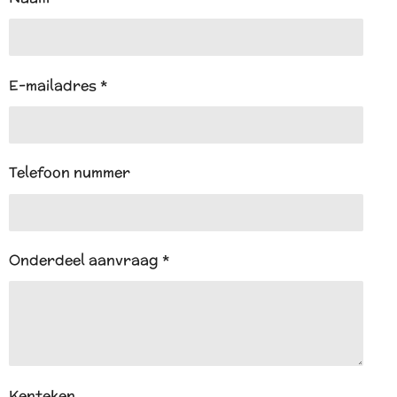
p
p
E-mailadres *
Telefoon nummer
Onderdeel aanvraag *
Kenteken