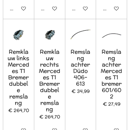
In winkelwagen
Houd mij op de hoogte
In winkelwagen
In winkelw
Remkla
Remkla
Remsla
Remsla
uw links
uw
ng
ng
Merced
rechts
achter
achter
es T1
Merced
Düdo
Merced
Bremer
es T1
406-
es T1
dubbel
Bremer
613
bremer
e
dubbel
601/60
€ 34,99
remsla
e
2
ng
remsla
€ 27,49
ng
€ 264,70
€ 264,70