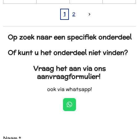
1
2
Op zoek naar een specifiek onderdeel
Of kunt u het onderdeel niet vinden?
Vraag het aan via ons
aanvraagformulier!
ook via whatsapp!
W
h
a
t
s
A
Naam *