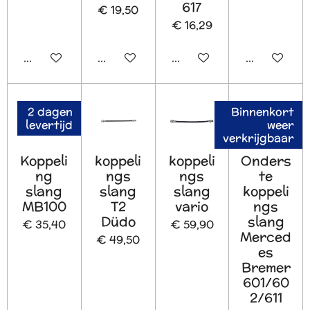
617
€ 19,50
€ 16,29
In winkelwagen
In winkelwagen
In winkelwagen
Bekijk detai
2 dagen
Binnenkort
levertijd
weer
verkrijgbaar
Koppeli
koppeli
koppeli
Onders
ng
ngs
ngs
te
slang
slang
slang
koppeli
MB100
T2
vario
ngs
Düdo
slang
€ 35,40
€ 59,90
Merced
€ 49,50
es
Bremer
601/60
2/611