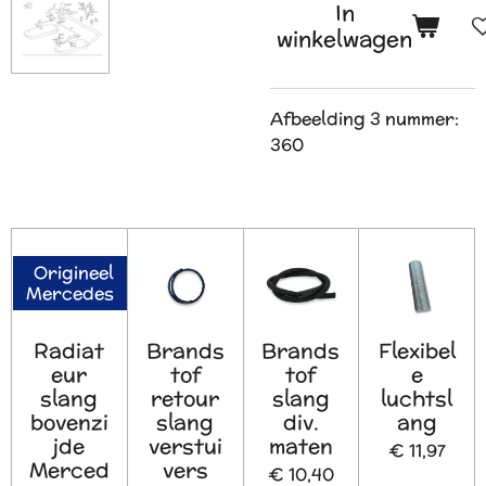
In
winkelwagen
Afbeelding 3 nummer:
360
Origineel
Mercedes
Radiat
Brands
Brands
Flexibel
eur
tof
tof
e
slang
retour
slang
luchtsl
bovenzi
slang
div.
ang
jde
verstui
maten
€ 11,97
Merced
vers
€ 10,40