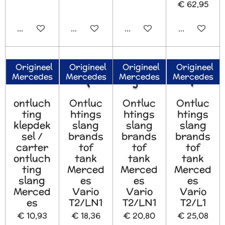
€ 62,95
In winkelwagen
In winkelwagen
In winkelwagen
In winkelw
Origineel
Origineel
Origineel
Origineel
Mercedes
Mercedes
Mercedes
Mercedes
ontluch
Ontluc
Ontluc
Ontluc
ting
htings
htings
htings
klepdek
slang
slang
slang
sel /
brands
brands
brands
carter
tof
tof
tof
ontluch
tank
tank
tank
ting
Merced
Merced
Merced
slang
es
es
es
Merced
Vario
Vario
Vario
es
T2/LN1
T2/LN1
T2/L1
€ 10,93
€ 18,36
€ 20,80
€ 25,08