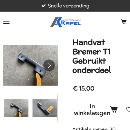
Snelle verzending
Ga
direct
naar
de
hoofdinhoud
Handvat
Bremer T1
Gebruikt
onderdeel
€ 15,00
In
winkelwagen
Artikelnummer:
30