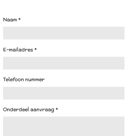
a
t
s
A
Naam *
p
p
E-mailadres *
Telefoon nummer
Onderdeel aanvraag *