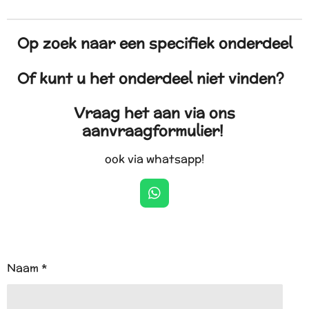
Op zoek naar een specifiek onderdeel
Of kunt u het onderdeel niet vinden?
Vraag het aan via ons
aanvraagformulier!
ook via whatsapp!
W
h
a
t
s
A
Naam *
p
p