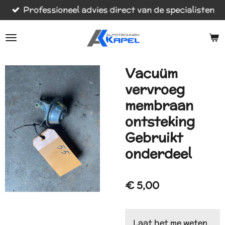
Professioneel advies direct van de specialisten
Ga
direct
naar
de
hoofdinhoud
Vacuüm
vervroeg
membraan
ontsteking
Gebruikt
onderdeel
€ 5,00
Laat het me weten