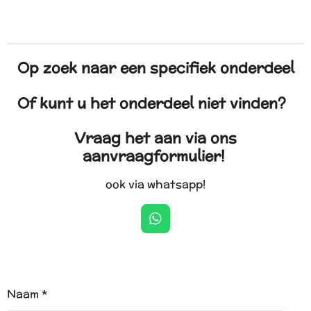
Op zoek naar een specifiek onderdeel
Of kunt u het onderdeel niet vinden?
Vraag het aan via ons
aanvraagformulier!
ook via whatsapp!
W
h
a
t
s
A
Naam *
p