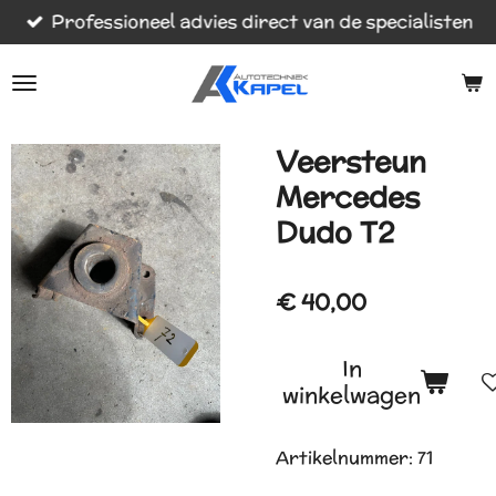
Professioneel advies direct van de specialisten
Ga
direct
naar
de
hoofdinhoud
Veersteun
Mercedes
Dudo T2
€ 40,00
In
winkelwagen
Artikelnummer:
71