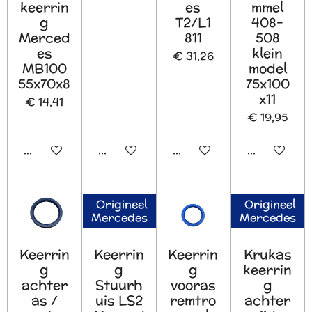
keerrin
es
mmel
g
T2/L1
408-
Merced
811
508
es
klein
€ 31,26
MB100
model
55x70x8
75x100
x11
€ 14,41
€ 19,95
In winkelwagen
In winkelwagen
In winkelwagen
In winkelw
Origineel
Origineel
Mercedes
Mercedes
Keerrin
Keerrin
Keerrin
Krukas
g
g
g
keerrin
achter
Stuurh
vooras
g
as /
uis LS2
remtro
achter