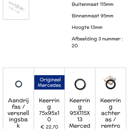
Buitenmaat 115mm
Binnenmaat 95mm
Hoogte 13mm
Afbeelding 3 nummer :
20
Origineel
Mercedes
Aandrij
Keerrin
Keerrin
Keerrin
fas /
g
g
g
versnell
75x95x1
95X115X
achter
ingsba
0
13
as /
k
Merced
remtro
€ 22,70