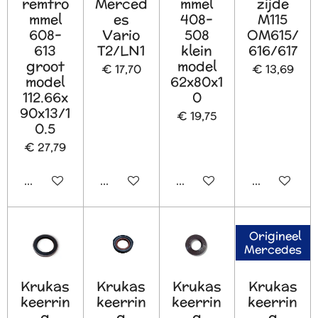
remtro
Merced
mmel
zijde
mmel
es
408-
M115
608-
Vario
508
OM615/
613
T2/LN1
klein
616/617
groot
model
€ 17,70
€ 13,69
model
62x80x1
112.66x
0
90x13/1
€ 19,75
0.5
€ 27,79
In winkelwagen
In winkelwagen
In winkelwagen
In winkelw
Origineel
Mercedes
Krukas
Krukas
Krukas
Krukas
keerrin
keerrin
keerrin
keerrin
g
g
g
g