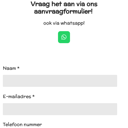
Vraag het aan via ons
aanvraagformulier!
ook via whatsapp!
W
h
a
t
s
A
Naam *
p
p
E-mailadres *
Telefoon nummer