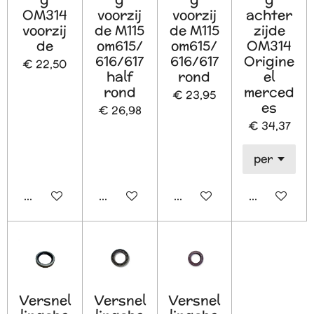
OM314
voorzij
voorzij
achter
voorzij
de M115
de M115
zijde
de
om615/
om615/
OM314
616/617
616/617
Origine
€ 22,50
half
rond
el
rond
merced
€ 23,95
es
€ 26,98
€ 34,37
In winkelwagen
In winkelwagen
In winkelwagen
In winkelw
Versnel
Versnel
Versnel