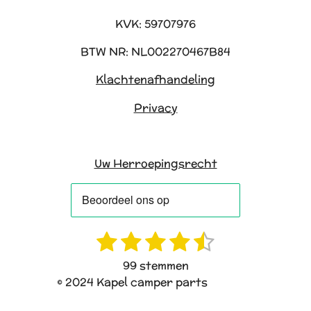
KVK: 59707976
BTW NR: NL002270467B84
Klachtenafhandeling
Privacy
Uw Herroepingsrecht
1
2
3
4
5
R
S
a
t
s
s
s
s
s
99 stemmen
t
e
t
t
t
t
t
© 2024 Kapel camper parts
i
m
e
e
e
e
e
n
m