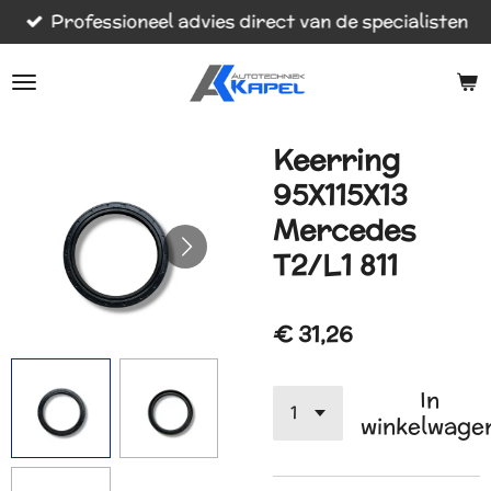
Professioneel advies direct van de specialisten
Ga
direct
naar
de
hoofdinhoud
Keerring
95X115X13
Mercedes
T2/L1 811
€ 31,26
In
winkelwage