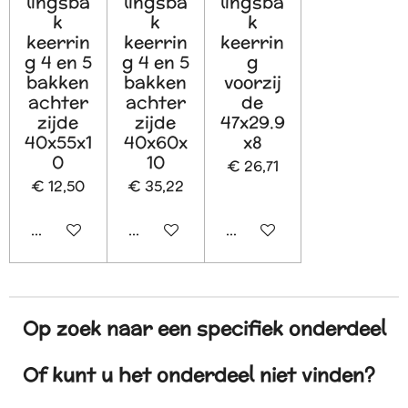
lingsba
lingsba
lingsba
k
k
k
keerrin
keerrin
keerrin
g 4 en 5
g 4 en 5
g
bakken
bakken
voorzij
achter
achter
de
zijde
zijde
47x29.9
40x55x1
40x60x
x8
0
10
€ 26,71
€ 12,50
€ 35,22
In winkelwagen
In winkelwagen
In winkelwagen
Op zoek naar een specifiek onderdeel
Of kunt u het onderdeel niet vinden?