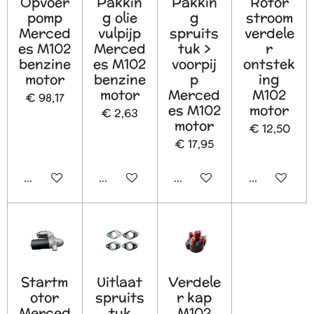
Opvoer
Pakkin
Pakkin
Rotor
pomp
g olie
g
stroom
Merced
vulpijp
spruits
verdele
es M102
Merced
tuk >
r
benzine
es M102
voorpij
ontstek
motor
benzine
p
ing
motor
Merced
M102
€ 98,17
es M102
motor
€ 2,63
motor
€ 12,50
€ 17,95
In winkelwagen
In winkelwagen
In winkelwagen
In winkelw
Startm
Uitlaat
Verdele
otor
spruits
r kap
Merced
tuk
M102