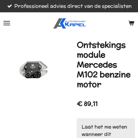
Professioneel advies direct van de specialisten
Ga
direct
naar
de
hoofdinhoud
Ontstekings
module
Mercedes
M102 benzine
motor
€ 89,11
Laat het me weten
wanneer dit