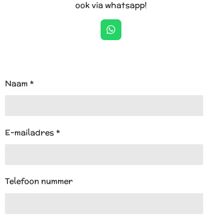
ook via whatsapp!
W
h
a
t
s
A
Naam *
p
p
E-mailadres *
Telefoon nummer