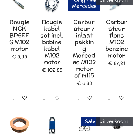
Origineel
Uitverkocht
Mercedes
Bougie
Bougie
Carbur
Carbur
NGK
kabel
ateur /
ateur
BP6EF
set incl.
inlaat
flens
S M102
bobine
pakkin
M102
motor
kabel
g
benzine
M102
Merced
motor
€ 5,95
motor
es M102
€ 87,21
motor
€ 102,85
of m115
€ 6,88
In winkelwagen
In winkelwagen
In winkelwagen
Houd mij o
Sale!
Uitverkocht