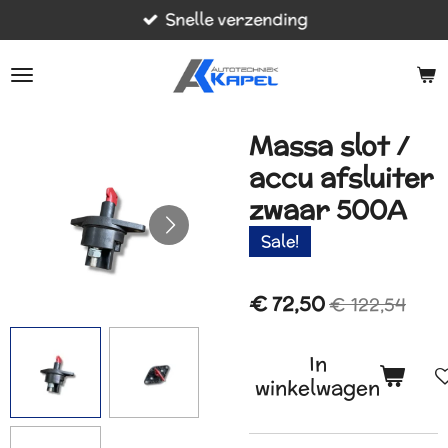
Snelle verzending
Ga
direct
naar
de
hoofdinhoud
Massa slot /
accu afsluiter
zwaar 500A
Sale!
€ 72,50
€ 122,54
In
winkelwagen