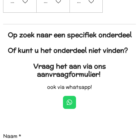
In winkelwagen
In winkelwagen
In winkelwagen
Op zoek naar een specifiek onderdeel
Of kunt u het onderdeel niet vinden?
Vraag het aan via ons
aanvraagformulier!
ook via whatsapp!
W
h
a
t
s
A
Naam *