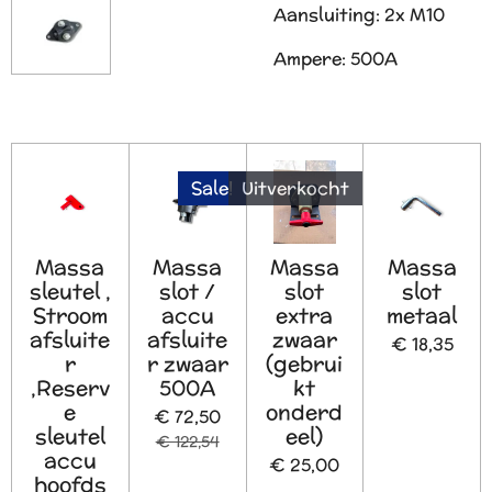
Aansluiting: 2x M10
Ampere: 500A
Sale!
Uitverkocht
Massa
Massa
Massa
Massa
sleutel ,
slot /
slot
slot
Stroom
accu
extra
metaal
afsluite
afsluite
zwaar
€ 18,35
r
r zwaar
(gebrui
,Reserv
500A
kt
e
onderd
€ 72,50
sleutel
eel)
€ 122,54
accu
€ 25,00
hoofds