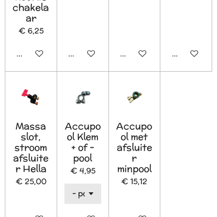
chakela
ar
€ 6,25
In winkelwagen
In winkelwagen
Houd mij op de hoogte
In winkelw
Massa
Accupo
Accupo
slot,
ol Klem
ol met
stroom
+ of -
afsluite
afsluite
pool
r
r Hella
minpool
€ 4,95
€ 25,00
€ 15,12