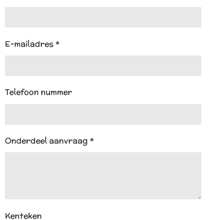
p
p
E-mailadres *
Telefoon nummer
Onderdeel aanvraag *
Kenteken