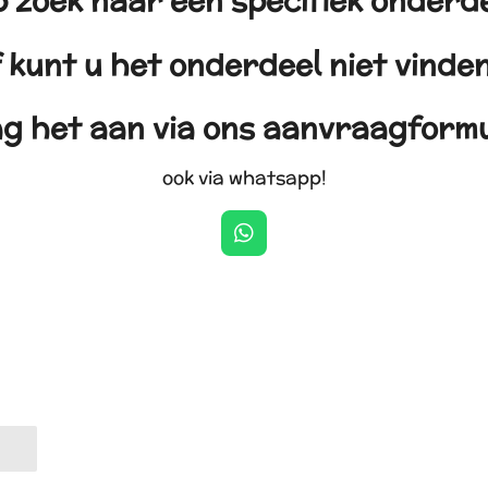
 zoek naar een specifiek onderd
 kunt u het onderdeel niet vind
g het aan via ons aanvraagformu
ook via whatsapp!
W
h
a
t
s
A
p
p