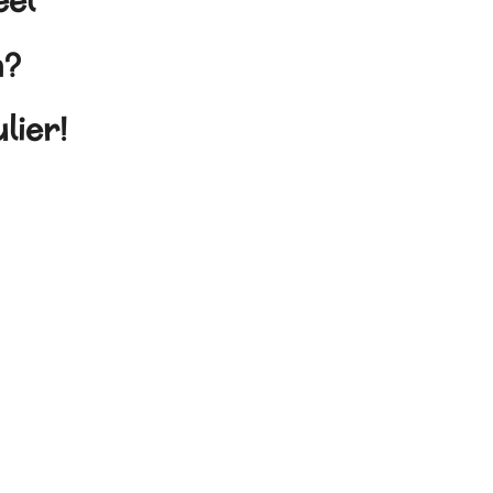
eel
en?
lier!