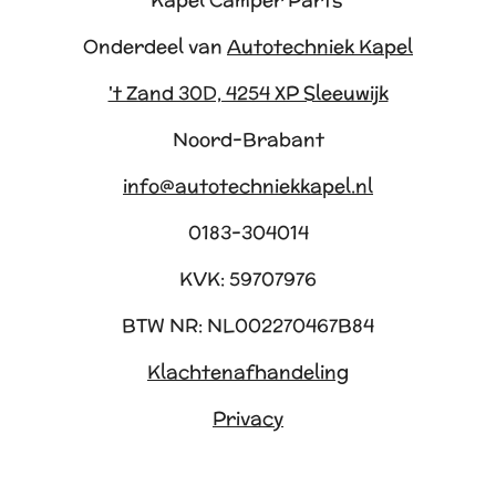
Kapel Camper Parts
Onderdeel van
Autotechniek Kapel
't Zand 30D, 4254 XP Sleeuwijk
Noord-Brabant
info@autotechniekkapel.nl
0183-304014
KVK: 59707976
BTW NR: NL002270467B84
Klachtenafhandeling
Privacy