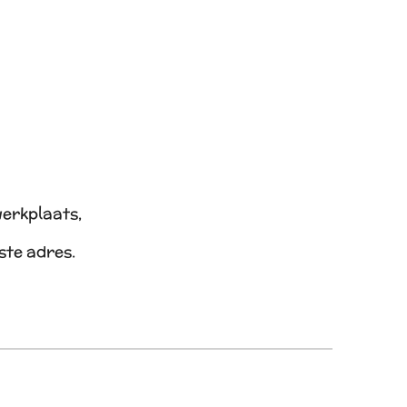
werkplaats,
iste adres.