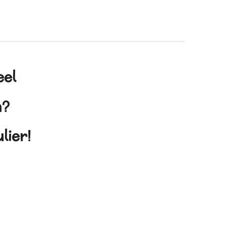
eel
en?
lier!