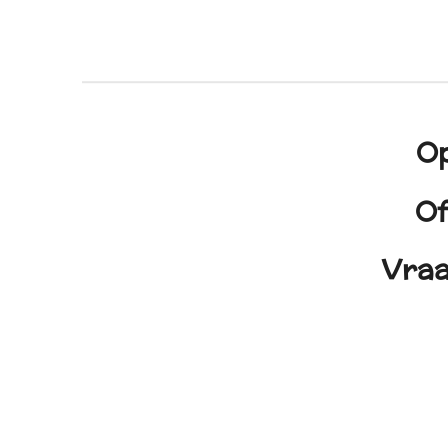
Op
Of
Vraa