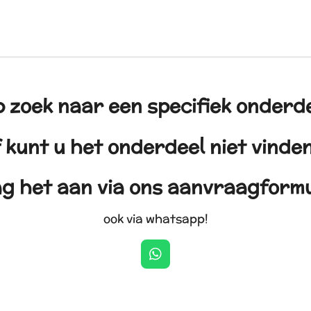
 zoek naar een specifiek onderd
 kunt u het onderdeel niet vind
g het aan via ons aanvraagformu
ook via whatsapp!
W
h
a
t