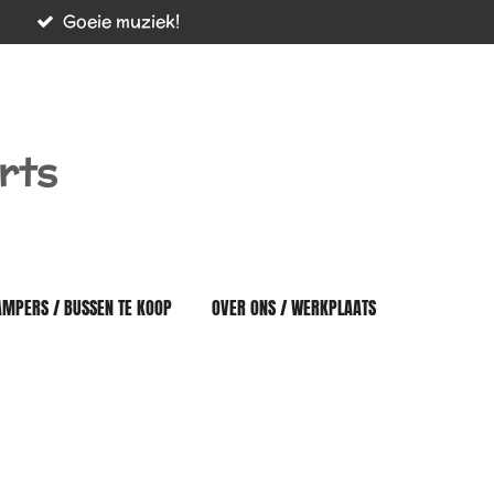
Goeie muziek!
rts
AMPERS / BUSSEN TE KOOP
OVER ONS / WERKPLAATS