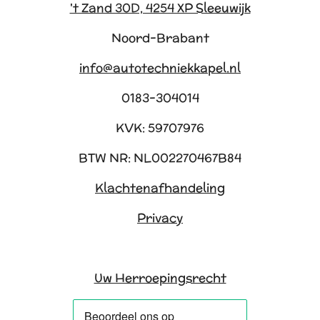
't Zand 30D, 4254 XP Sleeuwijk
Noord-Brabant
info@autotechniekkapel.nl
0183-304014
KVK: 59707976
BTW NR: NL002270467B84
Klachtenafhandeling
Privacy
Uw Herroepingsrecht