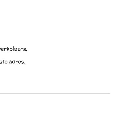
werkplaats,
iste adres.