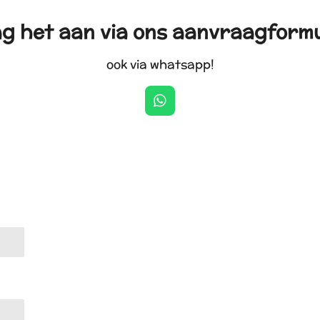
g het aan via ons aanvraagformu
ook via whatsapp!
W
h
a
t
s
A
p
p