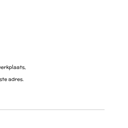
werkplaats,
iste adres.