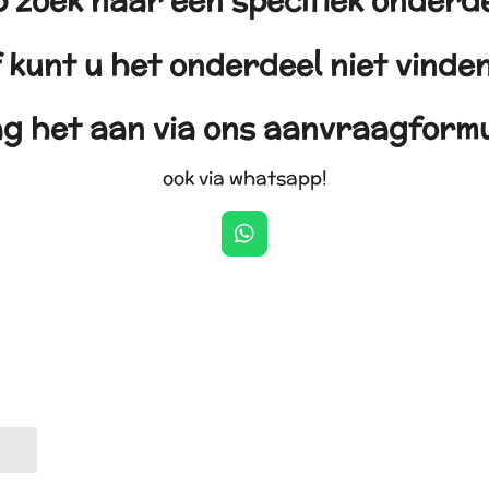
 zoek naar een specifiek onderd
 kunt u het onderdeel niet vind
g het aan via ons aanvraagformu
ook via whatsapp!
W
h
a
t
s
A
p
p