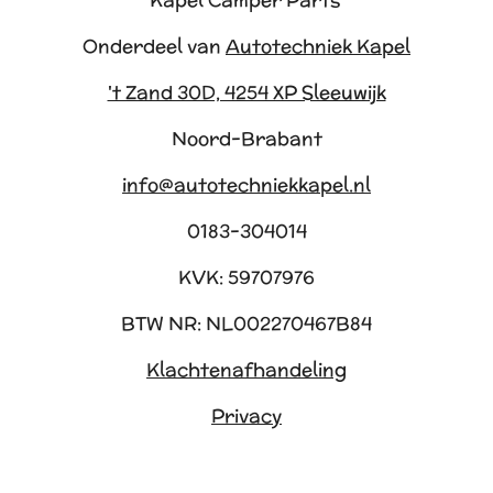
Kapel Camper Parts
Onderdeel van
Autotechniek Kapel
't Zand 30D, 4254 XP Sleeuwijk
Noord-Brabant
info@autotechniekkapel.nl
0183-304014
KVK: 59707976
BTW NR: NL002270467B84
Klachtenafhandeling
Privacy