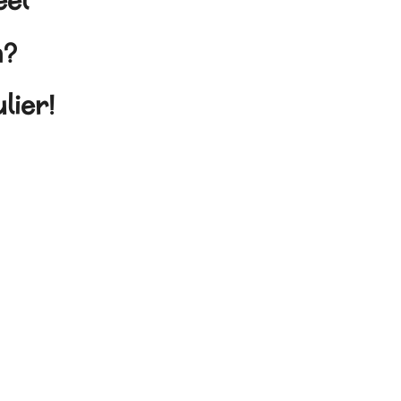
eel
en?
lier!