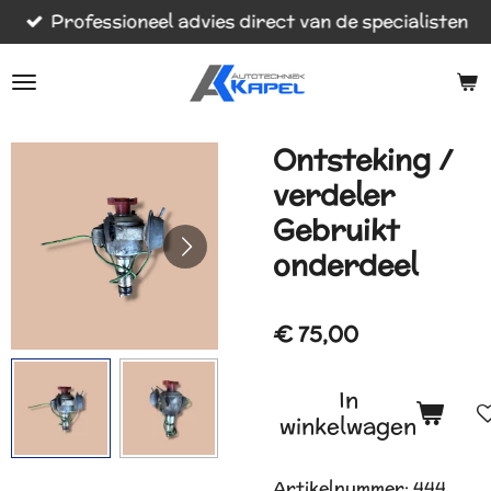
Professioneel advies direct van de specialisten
Ga
direct
naar
de
hoofdinhoud
Ontsteking /
verdeler
Gebruikt
onderdeel
€ 75,00
In
winkelwagen
Artikelnummer:
444