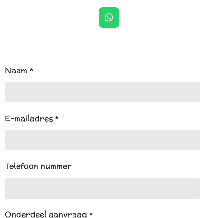
W
h
a
t
s
A
Naam *
p
p
E-mailadres *
Telefoon nummer
Onderdeel aanvraag *