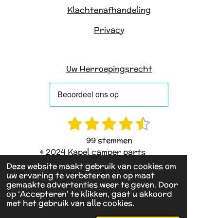
Klachtenafhandeling
Privacy
Uw Herroepingsrecht
1
2
3
4
5
R
S
a
t
s
s
s
s
s
99 stemmen
t
e
t
t
t
t
t
© 2024 Kapel camper parts
i
m
e
e
e
e
e
Deze website maakt gebruik van cookies om
n
m
uw ervaring te verbeteren en op maat
g
e
r
r
r
r
r
gemaakte advertenties weer te geven. Door
:
n
op ‘Accepteren’ te klikken, gaat u akkoord
r
r
r
r
4
met het gebruik van alle cookies.
e
e
e
e
.